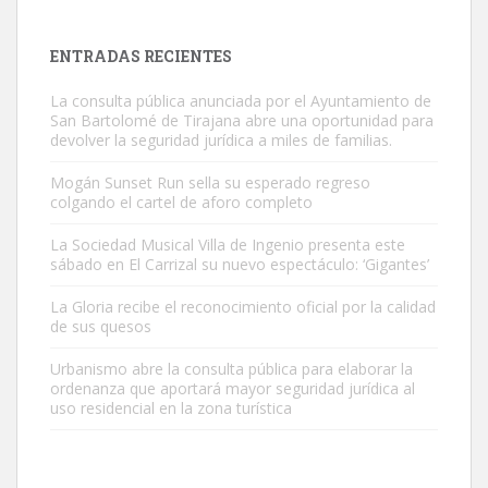
próximos días, ella incluida...
Leales.org » Gran Canaria
|
9.7.2025
ENTRADAS RECIENTES
La consulta pública anunciada por el Ayuntamiento de
San Bartolomé de Tirajana abre una oportunidad para
devolver la seguridad jurídica a miles de familias.
Mogán Sunset Run sella su esperado regreso
colgando el cartel de aforo completo
Gato manso encontrado
Este gato macho ha aparecido en la calle hace menos de un mes,
La Sociedad Musical Villa de Ingenio presenta este
sábado en El Carrizal su nuevo espectáculo: ‘Gigantes’
es muy manso y extremadamente cari...
Leales.org » Gran Canaria
|
9.7.2025
La Gloria recibe el reconocimiento oficial por la calidad
de sus quesos
Urbanismo abre la consulta pública para elaborar la
ordenanza que aportará mayor seguridad jurídica al
uso residencial en la zona turística
Adopción urgente