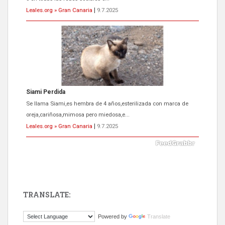
Leales.org » Gran Canaria
|
9.7.2025
Siami Perdida
Se llama Siami,es hembra de 4 años,esterilizada con marca de
oreja,cariñosa,mimosa pero miedosa,e...
Leales.org » Gran Canaria
|
9.7.2025
TRANSLATE:
ADOPCIÓN URGENTE GATA TEROR GRAN CANARIA
Powered by
Translate
El ayuntamiento se va a llevar a Los Gatos callejeros de la zona los