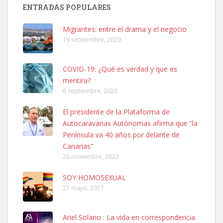
Busco adopción responsable para mi perra. Pastor alemán,
ENTRADAS POPULARES
hembra, 4 años. Por motivos personales ...
Leales.org » Gran Canaria
|
6.7.2025
Migrantes: entre el drama y el negocio
19 septiembre, 2020
COVID-19: ¿Qué es verdad y que es
mentira?
6 septiembre, 2020
SHIBA PERDIDO AVDA JOSE MESA Y LOPEZ
El presidente de la Plataforma de
PERRO MACHO RAZA SHIBA CON MICROCHIP PERDIDO HOY
Autocaravanas Autónomas afirma que “la
06/07/2025 ZONA MESA Y LOPEZ. ES MUY ASUSTADIZO
Península va 40 años por delante de
Leales.org » Gran Canaria
|
6.7.2025
Canarias”
26 noviembre, 2023
SOY HOMOSEXUAL
27 mayo, 2017
Ariel Solano : La vida en correspondencia
Ninfa perdida