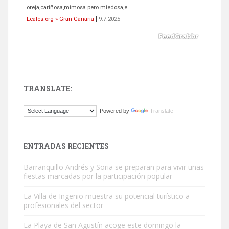
próximos días, ella incluida...
Leales.org » Gran Canaria
|
9.7.2025
TRANSLATE:
Gato manso encontrado
Powered by
Translate
Este gato macho ha aparecido en la calle hace menos de un mes,
es muy manso y extremadamente cari...
Leales.org » Gran Canaria
|
9.7.2025
ENTRADAS RECIENTES
Barranquillo Andrés y Soria se preparan para vivir unas
fiestas marcadas por la participación popular
La Villa de Ingenio muestra su potencial turístico a
profesionales del sector
Adopción urgente
La Playa de San Agustín acoge este domingo la