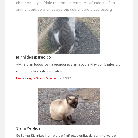
abandones y cuídale responsablemente. Difunde aquí un
animal perdido o en adopción, subiéndolo a Leales.org
Siami Perdida
Se llama Siami,es hembra de 4 años,esterilizada con marca de
oreja,cariñosa,mimosa pero miedosa,e...
Leales.org » Gran Canaria
|
9.7.2025
ADOPCIÓN URGENTE GATA TEROR GRAN CANARIA
El ayuntamiento se va a llevar a Los Gatos callejeros de la zona los