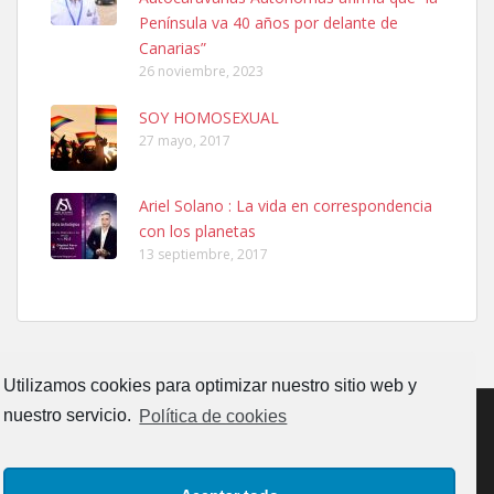
Península va 40 años por delante de
El día 5 se los perdió una ninfa papillera, asustada tiene miedo a la
Canarias”
calle, se perdió por la zon...
26 noviembre, 2023
Leales.org » Gran Canaria
|
6.7.2025
SOY HOMOSEXUAL
27 mayo, 2017
Ariel Solano : La vida en correspondencia
con los planetas
Adopcion
13 septiembre, 2017
Busco casa de acogida para mi perrita ya que por temas de trabajo
no la puedo tener. Solo gente r...
Leales.org » Gran Canaria
|
4.7.2025
Utilizamos cookies para optimizar nuestro sitio web y
nuestro servicio.
Política de cookies
CONTACTO
AVISO LEGAL
POLÍTICA DE PRIVACIDAD