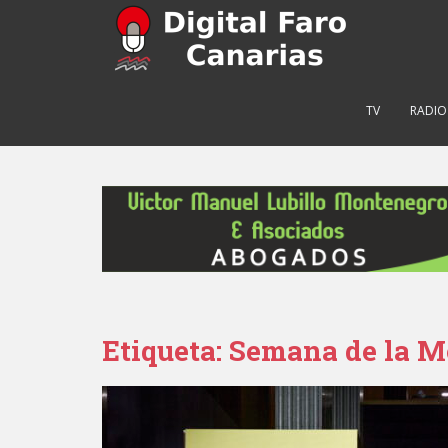
S
k
i
p
t
TV
RADIO
o
m
a
i
n
c
o
n
t
e
Etiqueta: Semana de la 
n
t