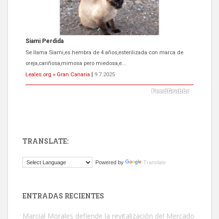
Siami Perdida
Se llama Siami,es hembra de 4 años,esterilizada con marca de
oreja,cariñosa,mimosa pero miedosa,e...
Leales.org » Gran Canaria
|
9.7.2025
TRANSLATE:
ADOPCIÓN URGENTE GATA TEROR GRAN CANARIA
Powered by
Translate
El ayuntamiento se va a llevar a Los Gatos callejeros de la zona los
próximos días, ella incluida...
Leales.org » Gran Canaria
|
9.7.2025
ENTRADAS RECIENTES
Marcial Morales defiende la revitalización del Mercado