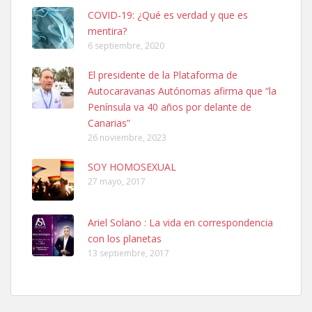
COVID-19: ¿Qué es verdad y que es
mentira?
6 septiembre, 2020
El presidente de la Plataforma de
SHIBA PERDIDO AVDA JOSE MESA Y LOPEZ
Autocaravanas Autónomas afirma que “la
PERRO MACHO RAZA SHIBA CON MICROCHIP PERDIDO HOY
Península va 40 años por delante de
06/07/2025 ZONA MESA Y LOPEZ. ES MUY ASUSTADIZO
Canarias”
Leales.org » Gran Canaria
|
6.7.2025
26 noviembre, 2023
SOY HOMOSEXUAL
27 mayo, 2017
Ariel Solano : La vida en correspondencia
con los planetas
Ninfa perdida
13 septiembre, 2017
El día 5 se los perdió una ninfa papillera, asustada tiene miedo a la
calle, se perdió por la zon...
Leales.org » Gran Canaria
|
6.7.2025