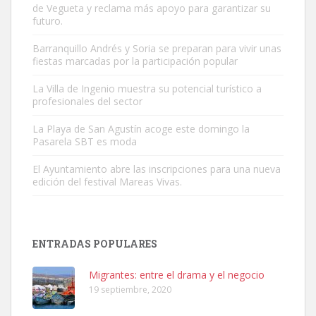
de Vegueta y reclama más apoyo para garantizar su
futuro.
Barranquillo Andrés y Soria se preparan para vivir unas
fiestas marcadas por la participación popular
Gato manso encontrado
Este gato macho ha aparecido en la calle hace menos de un mes,
La Villa de Ingenio muestra su potencial turístico a
profesionales del sector
es muy manso y extremadamente cari...
Leales.org » Gran Canaria
|
9.7.2025
La Playa de San Agustín acoge este domingo la
Pasarela SBT es moda
El Ayuntamiento abre las inscripciones para una nueva
edición del festival Mareas Vivas.
Adopción urgente
ENTRADAS POPULARES
Busco adopción responsable para mi perra. Pastor alemán,
hembra, 4 años. Por motivos personales ...
Migrantes: entre el drama y el negocio
Leales.org » Gran Canaria
|
6.7.2025
19 septiembre, 2020