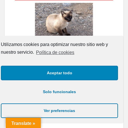
ADOPCIÓN URGENTE GATA TEROR GRAN CANARIA
Utilizamos cookies para optimizar nuestro sitio web y
El ayuntamiento se va a llevar a Los Gatos callejeros de la zona los
nuestro servicio.
Política de cookies
próximos días, ella incluida...
Leales.org » Gran Canaria
|
9.7.2025
Aceptar todo
Solo funcionales
TRANSLATE:
Gato manso encontrado
Ver preferencias
Powered by
Translate
Este gato macho ha aparecido en la calle hace menos de un mes,
es muy manso y extremadamente cari...
Translate »
Leales.org » Gran Canaria
|
9.7.2025