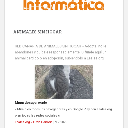
ANIMALES SIN HOGAR
RED CANARIA DE ANIMALES SIN HOGAR » Adopta, no le
abandones y cuídale responsablemente. Difunde aquí un
animal perdido o en adopción, subiéndolo a Leales.org
Siami Perdida
Se llama Siami,es hembra de 4 años,esterilizada con marca de
oreja,cariñosa,mimosa pero miedosa,e...
Leales.org » Gran Canaria
|
9.7.2025