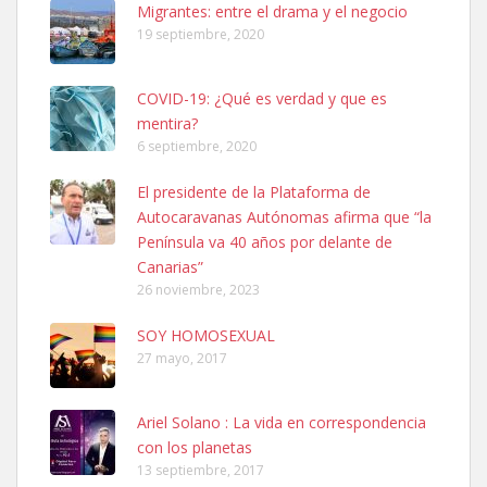
Leales.org » Gran Canaria
|
6.7.2025
Migrantes: entre el drama y el negocio
19 septiembre, 2020
COVID-19: ¿Qué es verdad y que es
mentira?
6 septiembre, 2020
SHIBA PERDIDO AVDA JOSE MESA Y LOPEZ
El presidente de la Plataforma de
PERRO MACHO RAZA SHIBA CON MICROCHIP PERDIDO HOY
Autocaravanas Autónomas afirma que “la
06/07/2025 ZONA MESA Y LOPEZ. ES MUY ASUSTADIZO
Península va 40 años por delante de
Leales.org » Gran Canaria
|
6.7.2025
Canarias”
26 noviembre, 2023
SOY HOMOSEXUAL
27 mayo, 2017
Ariel Solano : La vida en correspondencia
Ninfa perdida
con los planetas
El día 5 se los perdió una ninfa papillera, asustada tiene miedo a la
13 septiembre, 2017
calle, se perdió por la zon...