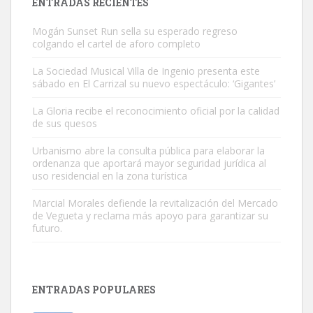
ENTRADAS RECIENTES
Mogán Sunset Run sella su esperado regreso
colgando el cartel de aforo completo
La Sociedad Musical Villa de Ingenio presenta este
sábado en El Carrizal su nuevo espectáculo: ‘Gigantes’
Gato manso encontrado
La Gloria recibe el reconocimiento oficial por la calidad
Este gato macho ha aparecido en la calle hace menos de un mes,
de sus quesos
es muy manso y extremadamente cari...
Urbanismo abre la consulta pública para elaborar la
Leales.org » Gran Canaria
|
9.7.2025
ordenanza que aportará mayor seguridad jurídica al
uso residencial en la zona turística
Marcial Morales defiende la revitalización del Mercado
de Vegueta y reclama más apoyo para garantizar su
futuro.
Adopción urgente
Busco adopción responsable para mi perra. Pastor alemán,
ENTRADAS POPULARES
hembra, 4 años. Por motivos personales ...