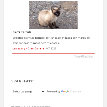
Siami Perdida
Se llama Siami,es hembra de 4 años,esterilizada con marca de
oreja,cariñosa,mimosa pero miedosa,e...
Leales.org » Gran Canaria
|
9.7.2025
TRANSLATE:
ADOPCIÓN URGENTE GATA TEROR GRAN CANARIA
Powered by
Translate
El ayuntamiento se va a llevar a Los Gatos callejeros de la zona los
próximos días, ella incluida...
Leales.org » Gran Canaria
|
9.7.2025