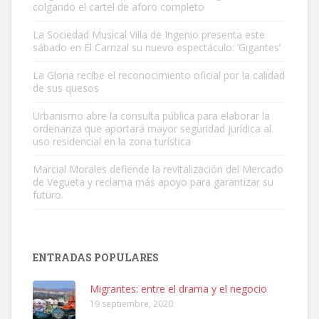
colgando el cartel de aforo completo
La Sociedad Musical Villa de Ingenio presenta este
sábado en El Carrizal su nuevo espectáculo: ‘Gigantes’
Gato manso encontrado
La Gloria recibe el reconocimiento oficial por la calidad
Este gato macho ha aparecido en la calle hace menos de un mes,
de sus quesos
es muy manso y extremadamente cari...
Urbanismo abre la consulta pública para elaborar la
Leales.org » Gran Canaria
|
9.7.2025
ordenanza que aportará mayor seguridad jurídica al
uso residencial en la zona turística
Marcial Morales defiende la revitalización del Mercado
de Vegueta y reclama más apoyo para garantizar su
futuro.
Adopción urgente
Busco adopción responsable para mi perra. Pastor alemán,
ENTRADAS POPULARES
hembra, 4 años. Por motivos personales ...
Leales.org » Gran Canaria
|
6.7.2025
Migrantes: entre el drama y el negocio
19 septiembre, 2020