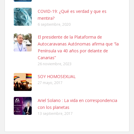
COVID-19: ¿Qué es verdad y que es
mentira?
6 septiembre, 2020
SHIBA PERDIDO AVDA JOSE MESA Y LOPEZ
El presidente de la Plataforma de
PERRO MACHO RAZA SHIBA CON MICROCHIP PERDIDO HOY
Autocaravanas Autónomas afirma que “la
06/07/2025 ZONA MESA Y LOPEZ. ES MUY ASUSTADIZO
Península va 40 años por delante de
Leales.org » Gran Canaria
|
6.7.2025
Canarias”
26 noviembre, 2023
SOY HOMOSEXUAL
27 mayo, 2017
Ariel Solano : La vida en correspondencia
Ninfa perdida
con los planetas
El día 5 se los perdió una ninfa papillera, asustada tiene miedo a la
13 septiembre, 2017
calle, se perdió por la zon...
Leales.org » Gran Canaria
|
6.7.2025