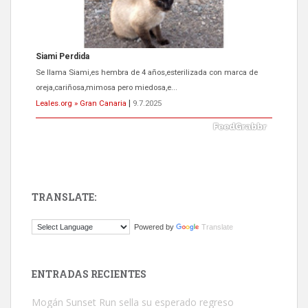
Siami Perdida
Se llama Siami,es hembra de 4 años,esterilizada con marca de
oreja,cariñosa,mimosa pero miedosa,e...
Leales.org » Gran Canaria
|
9.7.2025
TRANSLATE:
ADOPCIÓN URGENTE GATA TEROR GRAN CANARIA
Powered by
Translate
El ayuntamiento se va a llevar a Los Gatos callejeros de la zona los
próximos días, ella incluida...
Leales.org » Gran Canaria
|
9.7.2025
ENTRADAS RECIENTES
Mogán Sunset Run sella su esperado regreso