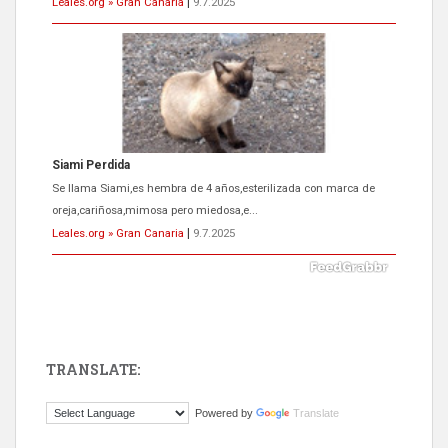
Leales.org » Gran Canaria
|
9.7.2025
Siami Perdida
Se llama Siami,es hembra de 4 años,esterilizada con marca de
oreja,cariñosa,mimosa pero miedosa,e...
Leales.org » Gran Canaria
|
9.7.2025
TRANSLATE:
ADOPCIÓN URGENTE GATA TEROR GRAN CANARIA
Powered by
Translate
El ayuntamiento se va a llevar a Los Gatos callejeros de la zona los
próximos días, ella incluida...