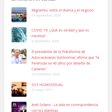
hembra, 4 años. Por motivos personales ...
Leales.org » Gran Canaria
|
6.7.2025
Migrantes: entre el drama y el negocio
19 septiembre, 2020
COVID-19: ¿Qué es verdad y que es
mentira?
6 septiembre, 2020
SHIBA PERDIDO AVDA JOSE MESA Y LOPEZ
El presidente de la Plataforma de
PERRO MACHO RAZA SHIBA CON MICROCHIP PERDIDO HOY
Autocaravanas Autónomas afirma que “la
06/07/2025 ZONA MESA Y LOPEZ. ES MUY ASUSTADIZO
Península va 40 años por delante de
Leales.org » Gran Canaria
|
6.7.2025
Canarias”
26 noviembre, 2023
SOY HOMOSEXUAL
27 mayo, 2017
Ariel Solano : La vida en correspondencia
Ninfa perdida
con los planetas
El día 5 se los perdió una ninfa papillera, asustada tiene miedo a la