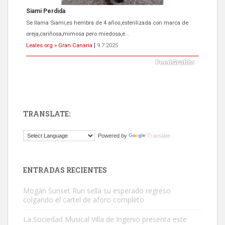
Siami Perdida
Se llama Siami,es hembra de 4 años,esterilizada con marca de
oreja,cariñosa,mimosa pero miedosa,e...
Leales.org » Gran Canaria
|
9.7.2025
TRANSLATE:
ADOPCIÓN URGENTE GATA TEROR GRAN CANARIA
Powered by
Translate
El ayuntamiento se va a llevar a Los Gatos callejeros de la zona los
próximos días, ella incluida...
Leales.org » Gran Canaria
|
9.7.2025
ENTRADAS RECIENTES
Mogán Sunset Run sella su esperado regreso
colgando el cartel de aforo completo
La Sociedad Musical Villa de Ingenio presenta este