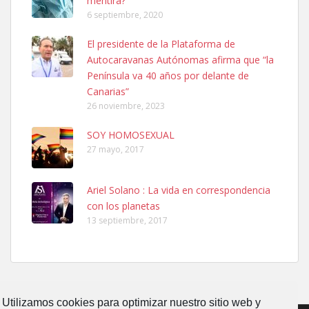
mentira?
6 septiembre, 2020
SHIBA PERDIDO AVDA JOSE MESA Y LOPEZ
El presidente de la Plataforma de
PERRO MACHO RAZA SHIBA CON MICROCHIP PERDIDO HOY
Autocaravanas Autónomas afirma que “la
06/07/2025 ZONA MESA Y LOPEZ. ES MUY ASUSTADIZO
Península va 40 años por delante de
Leales.org » Gran Canaria
|
6.7.2025
Canarias”
26 noviembre, 2023
SOY HOMOSEXUAL
27 mayo, 2017
Ariel Solano : La vida en correspondencia
Ninfa perdida
con los planetas
El día 5 se los perdió una ninfa papillera, asustada tiene miedo a la
13 septiembre, 2017
calle, se perdió por la zon...
Leales.org » Gran Canaria
|
6.7.2025
Utilizamos cookies para optimizar nuestro sitio web y