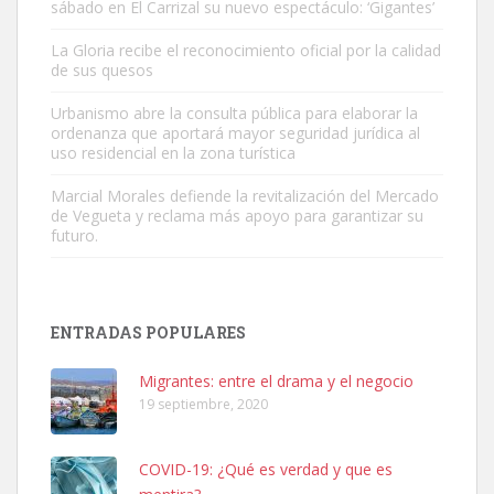
sábado en El Carrizal su nuevo espectáculo: ‘Gigantes’
Gato manso encontrado
La Gloria recibe el reconocimiento oficial por la calidad
Este gato macho ha aparecido en la calle hace menos de un mes,
de sus quesos
es muy manso y extremadamente cari...
Urbanismo abre la consulta pública para elaborar la
Leales.org » Gran Canaria
|
9.7.2025
ordenanza que aportará mayor seguridad jurídica al
uso residencial en la zona turística
Marcial Morales defiende la revitalización del Mercado
de Vegueta y reclama más apoyo para garantizar su
futuro.
Adopción urgente
Busco adopción responsable para mi perra. Pastor alemán,
ENTRADAS POPULARES
hembra, 4 años. Por motivos personales ...
Leales.org » Gran Canaria
|
6.7.2025
Migrantes: entre el drama y el negocio
19 septiembre, 2020
COVID-19: ¿Qué es verdad y que es