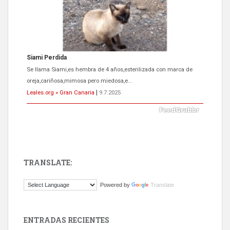
Siami Perdida
Se llama Siami,es hembra de 4 años,esterilizada con marca de
oreja,cariñosa,mimosa pero miedosa,e...
Leales.org » Gran Canaria
|
9.7.2025
TRANSLATE:
ADOPCIÓN URGENTE GATA TEROR GRAN CANARIA
Powered by
Translate
El ayuntamiento se va a llevar a Los Gatos callejeros de la zona los
próximos días, ella incluida...
Leales.org » Gran Canaria
|
9.7.2025
ENTRADAS RECIENTES