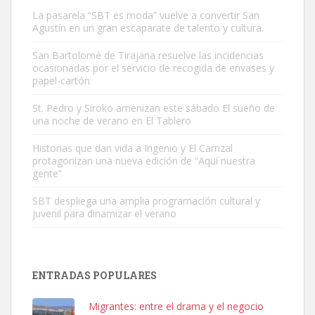
La pasarela “SBT es moda” vuelve a convertir San
Agustín en un gran escaparate de talento y cultura.
San Bartolomé de Tirajana resuelve las incidencias
ocasionadas por el servicio de recogida de envases y
papel-cartón
Gato manso encontrado
Este gato macho ha aparecido en la calle hace menos de un mes,
St. Pedro y Siroko amenizan este sábado El sueño de
una noche de verano en El Tablero
es muy manso y extremadamente cari...
Leales.org » Gran Canaria
|
9.7.2025
Historias que dan vida a Ingenio y El Carrizal
protagonizan una nueva edición de “Aquí nuestra
gente”
SBT despliega una amplia programación cultural y
juvenil para dinamizar el verano
Adopción urgente
Busco adopción responsable para mi perra. Pastor alemán,
ENTRADAS POPULARES
hembra, 4 años. Por motivos personales ...
Leales.org » Gran Canaria
|
6.7.2025
Migrantes: entre el drama y el negocio