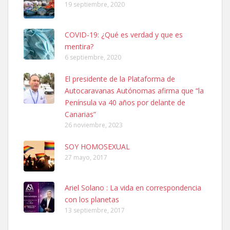
19 septiembre, 2020
COVID-19: ¿Qué es verdad y que es
mentira?
6 septiembre, 2020
SHIBA PERDIDO AVDA JOSE MESA Y LOPEZ
El presidente de la Plataforma de
PERRO MACHO RAZA SHIBA CON MICROCHIP PERDIDO HOY
Autocaravanas Autónomas afirma que “la
06/07/2025 ZONA MESA Y LOPEZ. ES MUY ASUSTADIZO
Península va 40 años por delante de
Leales.org » Gran Canaria
|
6.7.2025
Canarias”
26 noviembre, 2023
SOY HOMOSEXUAL
27 mayo, 2017
Ariel Solano : La vida en correspondencia
Ninfa perdida
con los planetas
El día 5 se los perdió una ninfa papillera, asustada tiene miedo a la
13 septiembre, 2017
calle, se perdió por la zon...
Leales.org » Gran Canaria
|
6.7.2025