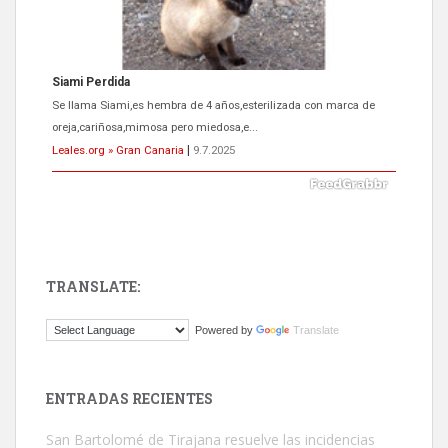
Siami Perdida
Se llama Siami,es hembra de 4 años,esterilizada con marca de
oreja,cariñosa,mimosa pero miedosa,e...
Leales.org » Gran Canaria
|
9.7.2025
TRANSLATE:
ADOPCIÓN URGENTE GATA TEROR GRAN CANARIA
Powered by
Translate
El ayuntamiento se va a llevar a Los Gatos callejeros de la zona los
próximos días, ella incluida...
Leales.org » Gran Canaria
|
9.7.2025
ENTRADAS RECIENTES
San Bartolomé de Tirajana resuelve las incidencias