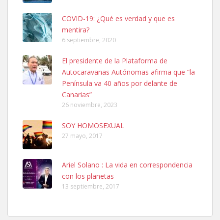
COVID-19: ¿Qué es verdad y que es
mentira?
6 septiembre, 2020
SHIBA PERDIDO AVDA JOSE MESA Y LOPEZ
El presidente de la Plataforma de
PERRO MACHO RAZA SHIBA CON MICROCHIP PERDIDO HOY
Autocaravanas Autónomas afirma que “la
06/07/2025 ZONA MESA Y LOPEZ. ES MUY ASUSTADIZO
Península va 40 años por delante de
Leales.org » Gran Canaria
|
6.7.2025
Canarias”
26 noviembre, 2023
SOY HOMOSEXUAL
27 mayo, 2017
Ariel Solano : La vida en correspondencia
Ninfa perdida
con los planetas
El día 5 se los perdió una ninfa papillera, asustada tiene miedo a la
13 septiembre, 2017
calle, se perdió por la zon...
Leales.org » Gran Canaria
|
6.7.2025