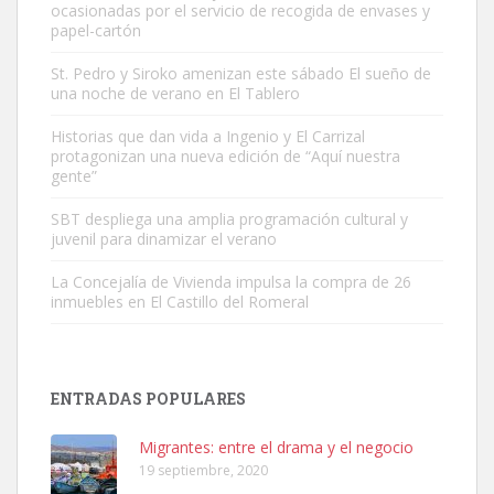
ocasionadas por el servicio de recogida de envases y
papel-cartón
St. Pedro y Siroko amenizan este sábado El sueño de
una noche de verano en El Tablero
Gato manso encontrado
Este gato macho ha aparecido en la calle hace menos de un mes,
Historias que dan vida a Ingenio y El Carrizal
protagonizan una nueva edición de “Aquí nuestra
es muy manso y extremadamente cari...
gente”
Leales.org » Gran Canaria
|
9.7.2025
SBT despliega una amplia programación cultural y
juvenil para dinamizar el verano
La Concejalía de Vivienda impulsa la compra de 26
inmuebles en El Castillo del Romeral
Adopción urgente
Busco adopción responsable para mi perra. Pastor alemán,
ENTRADAS POPULARES
hembra, 4 años. Por motivos personales ...
Leales.org » Gran Canaria
|
6.7.2025
Migrantes: entre el drama y el negocio
19 septiembre, 2020