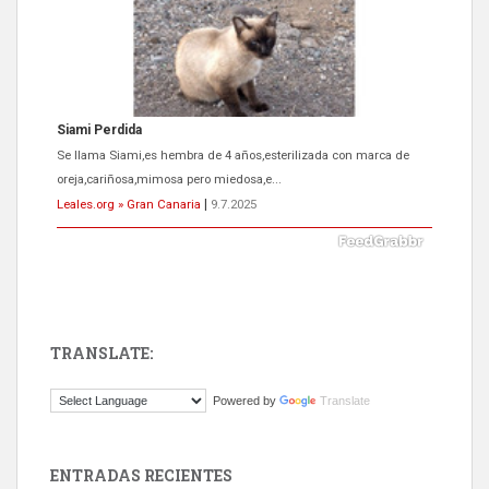
Siami Perdida
Se llama Siami,es hembra de 4 años,esterilizada con marca de
oreja,cariñosa,mimosa pero miedosa,e...
Leales.org » Gran Canaria
|
9.7.2025
TRANSLATE:
ADOPCIÓN URGENTE GATA TEROR GRAN CANARIA
Powered by
Translate
El ayuntamiento se va a llevar a Los Gatos callejeros de la zona los
próximos días, ella incluida...
Leales.org » Gran Canaria
|
9.7.2025
ENTRADAS RECIENTES