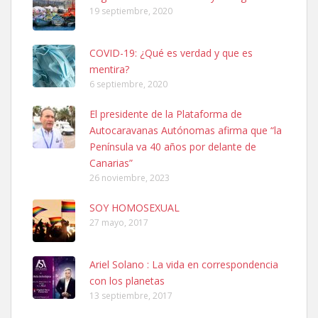
19 septiembre, 2020
COVID-19: ¿Qué es verdad y que es
mentira?
6 septiembre, 2020
SHIBA PERDIDO AVDA JOSE MESA Y LOPEZ
El presidente de la Plataforma de
PERRO MACHO RAZA SHIBA CON MICROCHIP PERDIDO HOY
Autocaravanas Autónomas afirma que “la
06/07/2025 ZONA MESA Y LOPEZ. ES MUY ASUSTADIZO
Península va 40 años por delante de
Leales.org » Gran Canaria
|
6.7.2025
Canarias”
26 noviembre, 2023
SOY HOMOSEXUAL
27 mayo, 2017
Ariel Solano : La vida en correspondencia
Ninfa perdida
con los planetas
El día 5 se los perdió una ninfa papillera, asustada tiene miedo a la
13 septiembre, 2017
calle, se perdió por la zon...
Leales.org » Gran Canaria
|
6.7.2025