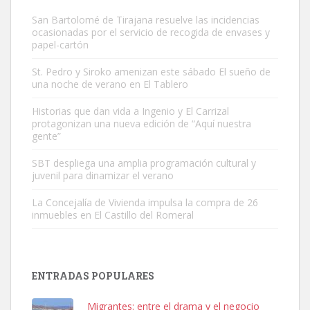
San Bartolomé de Tirajana resuelve las incidencias
ocasionadas por el servicio de recogida de envases y
papel-cartón
St. Pedro y Siroko amenizan este sábado El sueño de
una noche de verano en El Tablero
Gato manso encontrado
Este gato macho ha aparecido en la calle hace menos de un mes,
Historias que dan vida a Ingenio y El Carrizal
protagonizan una nueva edición de “Aquí nuestra
es muy manso y extremadamente cari...
gente”
Leales.org » Gran Canaria
|
9.7.2025
SBT despliega una amplia programación cultural y
juvenil para dinamizar el verano
La Concejalía de Vivienda impulsa la compra de 26
inmuebles en El Castillo del Romeral
Adopción urgente
Busco adopción responsable para mi perra. Pastor alemán,
ENTRADAS POPULARES
hembra, 4 años. Por motivos personales ...
Leales.org » Gran Canaria
|
6.7.2025
Migrantes: entre el drama y el negocio