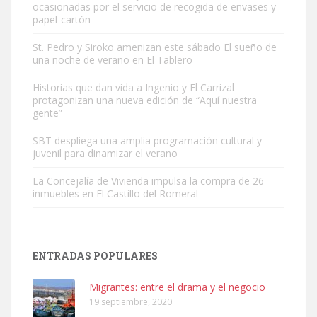
ocasionadas por el servicio de recogida de envases y
papel-cartón
St. Pedro y Siroko amenizan este sábado El sueño de
una noche de verano en El Tablero
Gato manso encontrado
Este gato macho ha aparecido en la calle hace menos de un mes,
Historias que dan vida a Ingenio y El Carrizal
protagonizan una nueva edición de “Aquí nuestra
es muy manso y extremadamente cari...
gente”
Leales.org » Gran Canaria
|
9.7.2025
SBT despliega una amplia programación cultural y
juvenil para dinamizar el verano
La Concejalía de Vivienda impulsa la compra de 26
inmuebles en El Castillo del Romeral
Adopción urgente
Busco adopción responsable para mi perra. Pastor alemán,
ENTRADAS POPULARES
hembra, 4 años. Por motivos personales ...
Leales.org » Gran Canaria
|
6.7.2025
Migrantes: entre el drama y el negocio
19 septiembre, 2020