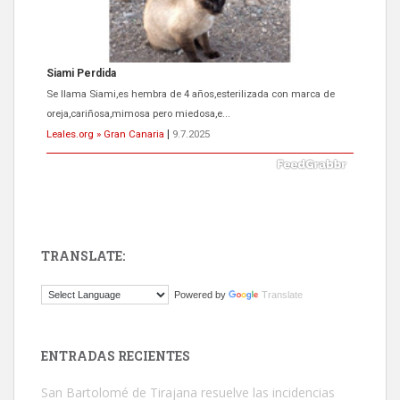
Siami Perdida
Se llama Siami,es hembra de 4 años,esterilizada con marca de
oreja,cariñosa,mimosa pero miedosa,e...
Leales.org » Gran Canaria
|
9.7.2025
TRANSLATE:
ADOPCIÓN URGENTE GATA TEROR GRAN CANARIA
Powered by
Translate
El ayuntamiento se va a llevar a Los Gatos callejeros de la zona los
próximos días, ella incluida...
Leales.org » Gran Canaria
|
9.7.2025
ENTRADAS RECIENTES
San Bartolomé de Tirajana resuelve las incidencias