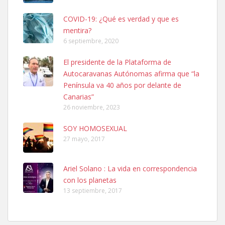
COVID-19: ¿Qué es verdad y que es
mentira?
6 septiembre, 2020
SHIBA PERDIDO AVDA JOSE MESA Y LOPEZ
El presidente de la Plataforma de
PERRO MACHO RAZA SHIBA CON MICROCHIP PERDIDO HOY
Autocaravanas Autónomas afirma que “la
06/07/2025 ZONA MESA Y LOPEZ. ES MUY ASUSTADIZO
Península va 40 años por delante de
Leales.org » Gran Canaria
|
6.7.2025
Canarias”
26 noviembre, 2023
SOY HOMOSEXUAL
27 mayo, 2017
Ariel Solano : La vida en correspondencia
Ninfa perdida
con los planetas
El día 5 se los perdió una ninfa papillera, asustada tiene miedo a la
13 septiembre, 2017
calle, se perdió por la zon...
Leales.org » Gran Canaria
|
6.7.2025