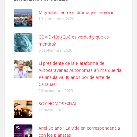
hembra, 4 años. Por motivos personales ...
Leales.org » Gran Canaria
|
6.7.2025
Migrantes: entre el drama y el negocio
19 septiembre, 2020
COVID-19: ¿Qué es verdad y que es
mentira?
6 septiembre, 2020
SHIBA PERDIDO AVDA JOSE MESA Y LOPEZ
El presidente de la Plataforma de
PERRO MACHO RAZA SHIBA CON MICROCHIP PERDIDO HOY
Autocaravanas Autónomas afirma que “la
06/07/2025 ZONA MESA Y LOPEZ. ES MUY ASUSTADIZO
Península va 40 años por delante de
Leales.org » Gran Canaria
|
6.7.2025
Canarias”
26 noviembre, 2023
SOY HOMOSEXUAL
27 mayo, 2017
Ariel Solano : La vida en correspondencia
Ninfa perdida
con los planetas
El día 5 se los perdió una ninfa papillera, asustada tiene miedo a la