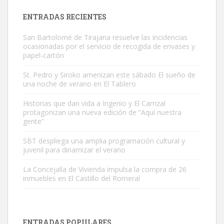
Leales.org » Gran Canaria
|
9.7.2025
ENTRADAS RECIENTES
San Bartolomé de Tirajana resuelve las incidencias
ocasionadas por el servicio de recogida de envases y
papel-cartón
St. Pedro y Siroko amenizan este sábado El sueño de
una noche de verano en El Tablero
Gato manso encontrado
Este gato macho ha aparecido en la calle hace menos de un mes,
Historias que dan vida a Ingenio y El Carrizal
protagonizan una nueva edición de “Aquí nuestra
es muy manso y extremadamente cari...
gente”
Leales.org » Gran Canaria
|
9.7.2025
SBT despliega una amplia programación cultural y
juvenil para dinamizar el verano
La Concejalía de Vivienda impulsa la compra de 26
inmuebles en El Castillo del Romeral
Adopción urgente
Busco adopción responsable para mi perra. Pastor alemán,
ENTRADAS POPULARES