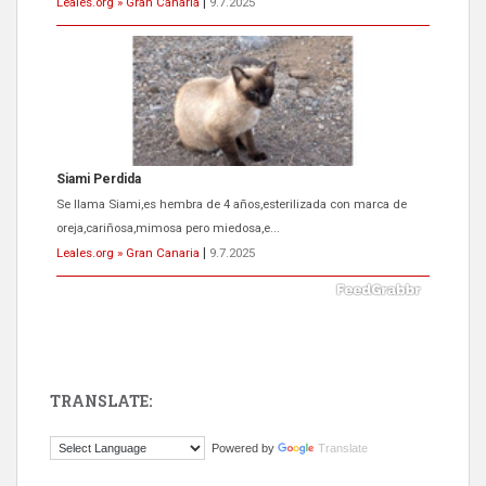
Leales.org » Gran Canaria
|
9.7.2025
Siami Perdida
Se llama Siami,es hembra de 4 años,esterilizada con marca de
oreja,cariñosa,mimosa pero miedosa,e...
Leales.org » Gran Canaria
|
9.7.2025
TRANSLATE:
ADOPCIÓN URGENTE GATA TEROR GRAN CANARIA
Powered by
Translate
El ayuntamiento se va a llevar a Los Gatos callejeros de la zona los
próximos días, ella incluida...