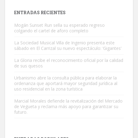
hembra, 4 años. Por motivos personales ...
Leales.org » Gran Canaria
|
6.7.2025
ENTRADAS RECIENTES
Mogán Sunset Run sella su esperado regreso
colgando el cartel de aforo completo
La Sociedad Musical Villa de Ingenio presenta este
sábado en El Carrizal su nuevo espectáculo: ‘Gigantes’
SHIBA PERDIDO AVDA JOSE MESA Y LOPEZ
La Gloria recibe el reconocimiento oficial por la calidad
PERRO MACHO RAZA SHIBA CON MICROCHIP PERDIDO HOY
de sus quesos
06/07/2025 ZONA MESA Y LOPEZ. ES MUY ASUSTADIZO
Urbanismo abre la consulta pública para elaborar la
Leales.org » Gran Canaria
|
6.7.2025
ordenanza que aportará mayor seguridad jurídica al
uso residencial en la zona turística
Marcial Morales defiende la revitalización del Mercado
de Vegueta y reclama más apoyo para garantizar su
futuro.
Ninfa perdida
El día 5 se los perdió una ninfa papillera, asustada tiene miedo a la