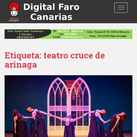
S
TOGGLE
k
i
p
t
o
m
a
Etiqueta: teatro cruce de
i
arinaga
n
c
o
n
t
e
n
t