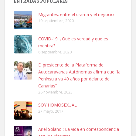
ENTRADAS POPULARES
calle, se perdió por la zon...
Leales.org » Gran Canaria
|
6.7.2025
Migrantes: entre el drama y el negocio
19 septiembre, 2020
COVID-19: ¿Qué es verdad y que es
mentira?
6 septiembre, 2020
Adopcion
El presidente de la Plataforma de
Busco casa de acogida para mi perrita ya que por temas de trabajo
Autocaravanas Autónomas afirma que “la
no la puedo tener. Solo gente r...
Península va 40 años por delante de
Leales.org » Gran Canaria
|
4.7.2025
Canarias”
26 noviembre, 2023
SOY HOMOSEXUAL
27 mayo, 2017
Ariel Solano : La vida en correspondencia
Gata joven encontrada