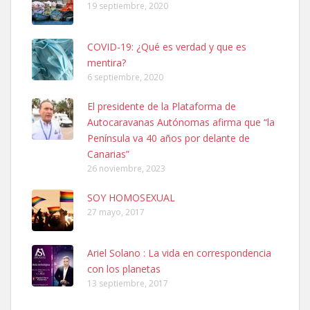
19 septiembre, 2020
COVID-19: ¿Qué es verdad y que es
mentira?
6 septiembre, 2020
SHIBA PERDIDO AVDA JOSE MESA Y LOPEZ
El presidente de la Plataforma de
PERRO MACHO RAZA SHIBA CON MICROCHIP PERDIDO HOY
Autocaravanas Autónomas afirma que “la
06/07/2025 ZONA MESA Y LOPEZ. ES MUY ASUSTADIZO
Península va 40 años por delante de
Leales.org » Gran Canaria
|
6.7.2025
Canarias”
26 noviembre, 2023
SOY HOMOSEXUAL
27 mayo, 2017
Ariel Solano : La vida en correspondencia
Ninfa perdida
con los planetas
El día 5 se los perdió una ninfa papillera, asustada tiene miedo a la
13 septiembre, 2017
calle, se perdió por la zon...
Leales.org » Gran Canaria
|
6.7.2025