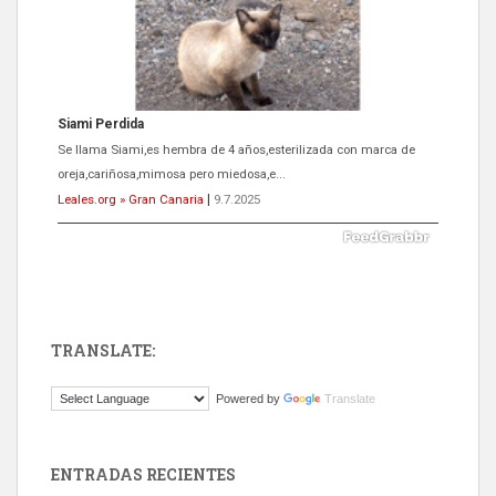
Siami Perdida
Se llama Siami,es hembra de 4 años,esterilizada con marca de
oreja,cariñosa,mimosa pero miedosa,e...
Leales.org » Gran Canaria
|
9.7.2025
TRANSLATE:
ADOPCIÓN URGENTE GATA TEROR GRAN CANARIA
Powered by
Translate
El ayuntamiento se va a llevar a Los Gatos callejeros de la zona los
próximos días, ella incluida...
Leales.org » Gran Canaria
|
9.7.2025
ENTRADAS RECIENTES