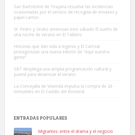
San Bartolomé de Tirajana resuelve las incidencias
ocasionadas por el servicio de recogida de envases y
papel-cartón
St. Pedro y Siroko amenizan este sábado El sueño de
una noche de verano en El Tablero
Gato manso encontrado
Este gato macho ha aparecido en la calle hace menos de un mes,
Historias que dan vida a Ingenio y El Carrizal
protagonizan una nueva edición de “Aquí nuestra
es muy manso y extremadamente cari...
gente”
Leales.org » Gran Canaria
|
9.7.2025
SBT despliega una amplia programación cultural y
juvenil para dinamizar el verano
La Concejalía de Vivienda impulsa la compra de 26
inmuebles en El Castillo del Romeral
Adopción urgente
Busco adopción responsable para mi perra. Pastor alemán,
ENTRADAS POPULARES
hembra, 4 años. Por motivos personales ...
Leales.org » Gran Canaria
|
6.7.2025
Migrantes: entre el drama y el negocio