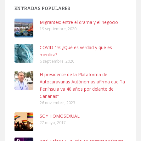
Busco adopción responsable para mi perra. Pastor alemán,
ENTRADAS POPULARES
hembra, 4 años. Por motivos personales ...
Leales.org » Gran Canaria
|
6.7.2025
Migrantes: entre el drama y el negocio
19 septiembre, 2020
COVID-19: ¿Qué es verdad y que es
mentira?
6 septiembre, 2020
SHIBA PERDIDO AVDA JOSE MESA Y LOPEZ
El presidente de la Plataforma de
PERRO MACHO RAZA SHIBA CON MICROCHIP PERDIDO HOY
Autocaravanas Autónomas afirma que “la
06/07/2025 ZONA MESA Y LOPEZ. ES MUY ASUSTADIZO
Península va 40 años por delante de
Leales.org » Gran Canaria
|
6.7.2025
Canarias”
26 noviembre, 2023
SOY HOMOSEXUAL
27 mayo, 2017