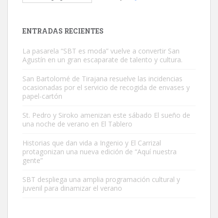
El ayuntamiento se va a llevar a Los Gatos callejeros de la zona los
próximos días, ella incluida...
Leales.org » Gran Canaria
|
9.7.2025
ENTRADAS RECIENTES
La pasarela “SBT es moda” vuelve a convertir San
Agustín en un gran escaparate de talento y cultura.
San Bartolomé de Tirajana resuelve las incidencias
ocasionadas por el servicio de recogida de envases y
papel-cartón
Gato manso encontrado
Este gato macho ha aparecido en la calle hace menos de un mes,
St. Pedro y Siroko amenizan este sábado El sueño de
una noche de verano en El Tablero
es muy manso y extremadamente cari...
Leales.org » Gran Canaria
|
9.7.2025
Historias que dan vida a Ingenio y El Carrizal
protagonizan una nueva edición de “Aquí nuestra
gente”
SBT despliega una amplia programación cultural y
juvenil para dinamizar el verano
Adopción urgente