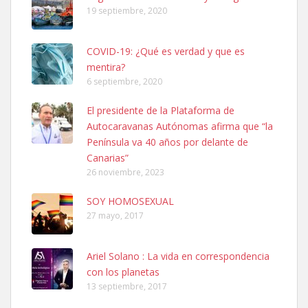
19 septiembre, 2020
COVID-19: ¿Qué es verdad y que es
mentira?
6 septiembre, 2020
SHIBA PERDIDO AVDA JOSE MESA Y LOPEZ
El presidente de la Plataforma de
PERRO MACHO RAZA SHIBA CON MICROCHIP PERDIDO HOY
Autocaravanas Autónomas afirma que “la
06/07/2025 ZONA MESA Y LOPEZ. ES MUY ASUSTADIZO
Península va 40 años por delante de
Leales.org » Gran Canaria
|
6.7.2025
Canarias”
26 noviembre, 2023
SOY HOMOSEXUAL
27 mayo, 2017
Ariel Solano : La vida en correspondencia
Ninfa perdida
con los planetas
El día 5 se los perdió una ninfa papillera, asustada tiene miedo a la
13 septiembre, 2017
calle, se perdió por la zon...
Leales.org » Gran Canaria
|
6.7.2025