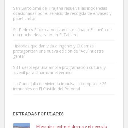
San Bartolomé de Tirajana resuelve las incidencias
ocasionadas por el servicio de recogida de envases y
papel-cartón
St. Pedro y Siroko amenizan este sábado El sueño de
una noche de verano en El Tablero
Gato manso encontrado
Este gato macho ha aparecido en la calle hace menos de un mes,
Historias que dan vida a Ingenio y El Carrizal
protagonizan una nueva edición de “Aquí nuestra
es muy manso y extremadamente cari...
gente”
Leales.org » Gran Canaria
|
9.7.2025
SBT despliega una amplia programación cultural y
juvenil para dinamizar el verano
La Concejalía de Vivienda impulsa la compra de 26
inmuebles en El Castillo del Romeral
Adopción urgente
Busco adopción responsable para mi perra. Pastor alemán,
ENTRADAS POPULARES
hembra, 4 años. Por motivos personales ...
Leales.org » Gran Canaria
|
6.7.2025
Migrantes: entre el drama y el negocio