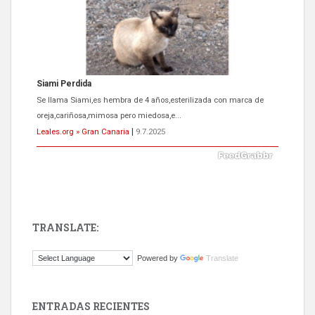
Siami Perdida
Se llama Siami,es hembra de 4 años,esterilizada con marca de
oreja,cariñosa,mimosa pero miedosa,e...
Leales.org » Gran Canaria
|
9.7.2025
TRANSLATE:
ADOPCIÓN URGENTE GATA TEROR GRAN CANARIA
Powered by
Translate
El ayuntamiento se va a llevar a Los Gatos callejeros de la zona los
próximos días, ella incluida...
Leales.org » Gran Canaria
|
9.7.2025
ENTRADAS RECIENTES