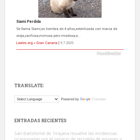
ADOPCIÓN URGENTE GATA TEROR GRAN CANARIA
El ayuntamiento se va a llevar a Los Gatos callejeros de la zona los
próximos días, ella incluida...
Leales.org » Gran Canaria
|
9.7.2025
TRANSLATE:
Gato manso encontrado
Powered by
Translate
Este gato macho ha aparecido en la calle hace menos de un mes,
es muy manso y extremadamente cari...
Leales.org » Gran Canaria
|
9.7.2025
ENTRADAS RECIENTES
San Bartolomé de Tirajana resuelve las incidencias
ocasionadas por el servicio de recogida de envases y