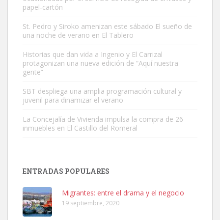
papel-cartón
St. Pedro y Siroko amenizan este sábado El sueño de
una noche de verano en El Tablero
Adopción urgente
Busco adopción responsable para mi perra. Pastor alemán,
Historias que dan vida a Ingenio y El Carrizal
protagonizan una nueva edición de “Aquí nuestra
hembra, 4 años. Por motivos personales ...
gente”
Leales.org » Gran Canaria
|
6.7.2025
SBT despliega una amplia programación cultural y
juvenil para dinamizar el verano
La Concejalía de Vivienda impulsa la compra de 26
inmuebles en El Castillo del Romeral
SHIBA PERDIDO AVDA JOSE MESA Y LOPEZ
PERRO MACHO RAZA SHIBA CON MICROCHIP PERDIDO HOY
ENTRADAS POPULARES
06/07/2025 ZONA MESA Y LOPEZ. ES MUY ASUSTADIZO
Leales.org » Gran Canaria
|
6.7.2025
Migrantes: entre el drama y el negocio
19 septiembre, 2020