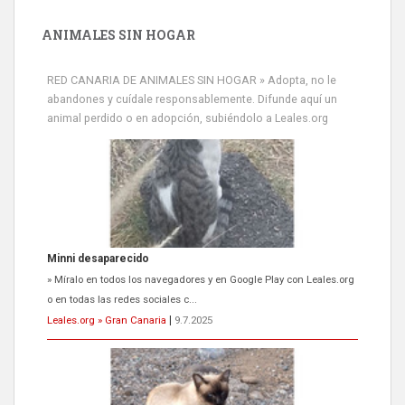
ANIMALES SIN HOGAR
RED CANARIA DE ANIMALES SIN HOGAR » Adopta, no le
abandones y cuídale responsablemente. Difunde aquí un
animal perdido o en adopción, subiéndolo a Leales.org
Siami Perdida
Se llama Siami,es hembra de 4 años,esterilizada con marca de
oreja,cariñosa,mimosa pero miedosa,e...
Leales.org » Gran Canaria
|
9.7.2025