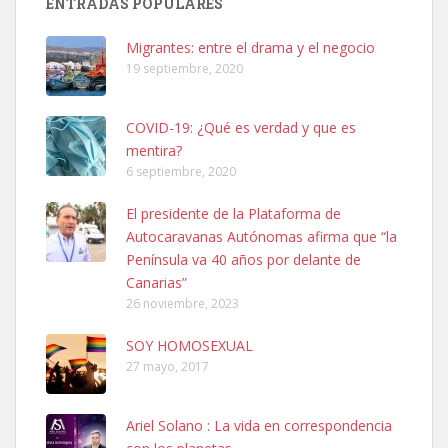
ENTRADAS POPULARES
hembra, 4 años. Por motivos personales ...
Leales.org » Gran Canaria
|
6.7.2025
Migrantes: entre el drama y el negocio
19 septiembre, 2020
COVID-19: ¿Qué es verdad y que es
mentira?
6 septiembre, 2020
SHIBA PERDIDO AVDA JOSE MESA Y LOPEZ
El presidente de la Plataforma de
PERRO MACHO RAZA SHIBA CON MICROCHIP PERDIDO HOY
Autocaravanas Autónomas afirma que “la
06/07/2025 ZONA MESA Y LOPEZ. ES MUY ASUSTADIZO
Península va 40 años por delante de
Leales.org » Gran Canaria
|
6.7.2025
Canarias”
26 noviembre, 2023
SOY HOMOSEXUAL
27 mayo, 2017
Ariel Solano : La vida en correspondencia
Ninfa perdida