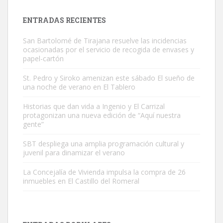
próximos días, ella incluida...
Leales.org » Gran Canaria
|
9.7.2025
ENTRADAS RECIENTES
San Bartolomé de Tirajana resuelve las incidencias
ocasionadas por el servicio de recogida de envases y
papel-cartón
St. Pedro y Siroko amenizan este sábado El sueño de
una noche de verano en El Tablero
Gato manso encontrado
Este gato macho ha aparecido en la calle hace menos de un mes,
Historias que dan vida a Ingenio y El Carrizal
protagonizan una nueva edición de “Aquí nuestra
es muy manso y extremadamente cari...
gente”
Leales.org » Gran Canaria
|
9.7.2025
SBT despliega una amplia programación cultural y
juvenil para dinamizar el verano
La Concejalía de Vivienda impulsa la compra de 26
inmuebles en El Castillo del Romeral
Adopción urgente
Busco adopción responsable para mi perra. Pastor alemán,