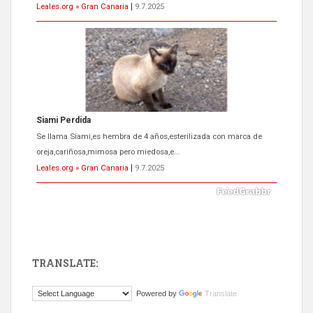
Leales.org » Gran Canaria
|
9.7.2025
Siami Perdida
Se llama Siami,es hembra de 4 años,esterilizada con marca de
oreja,cariñosa,mimosa pero miedosa,e...
Leales.org » Gran Canaria
|
9.7.2025
TRANSLATE:
ADOPCIÓN URGENTE GATA TEROR GRAN CANARIA
Powered by
Translate
El ayuntamiento se va a llevar a Los Gatos callejeros de la zona los