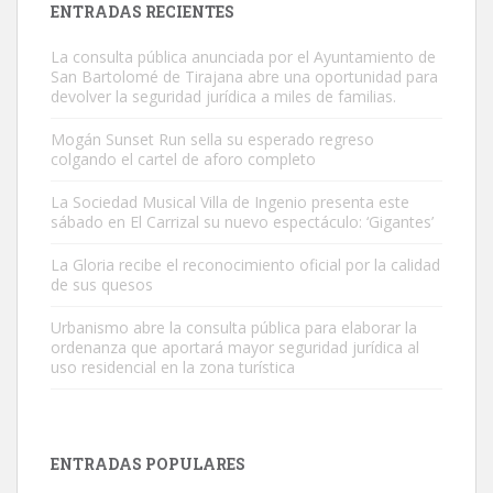
ENTRADAS RECIENTES
La consulta pública anunciada por el Ayuntamiento de
San Bartolomé de Tirajana abre una oportunidad para
devolver la seguridad jurídica a miles de familias.
Mogán Sunset Run sella su esperado regreso
colgando el cartel de aforo completo
Gato manso encontrado
Este gato macho ha aparecido en la calle hace menos de un mes,
La Sociedad Musical Villa de Ingenio presenta este
sábado en El Carrizal su nuevo espectáculo: ‘Gigantes’
es muy manso y extremadamente cari...
Leales.org » Gran Canaria
|
9.7.2025
La Gloria recibe el reconocimiento oficial por la calidad
de sus quesos
Urbanismo abre la consulta pública para elaborar la
ordenanza que aportará mayor seguridad jurídica al
uso residencial en la zona turística
Adopción urgente
Busco adopción responsable para mi perra. Pastor alemán,
ENTRADAS POPULARES
hembra, 4 años. Por motivos personales ...