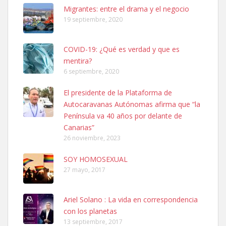
Leales.org » Gran Canaria
|
6.7.2025
Migrantes: entre el drama y el negocio
19 septiembre, 2020
COVID-19: ¿Qué es verdad y que es
mentira?
6 septiembre, 2020
SHIBA PERDIDO AVDA JOSE MESA Y LOPEZ
El presidente de la Plataforma de
PERRO MACHO RAZA SHIBA CON MICROCHIP PERDIDO HOY
Autocaravanas Autónomas afirma que “la
06/07/2025 ZONA MESA Y LOPEZ. ES MUY ASUSTADIZO
Península va 40 años por delante de
Leales.org » Gran Canaria
|
6.7.2025
Canarias”
26 noviembre, 2023
SOY HOMOSEXUAL
27 mayo, 2017
Ariel Solano : La vida en correspondencia
Ninfa perdida
con los planetas
El día 5 se los perdió una ninfa papillera, asustada tiene miedo a la
13 septiembre, 2017
calle, se perdió por la zon...