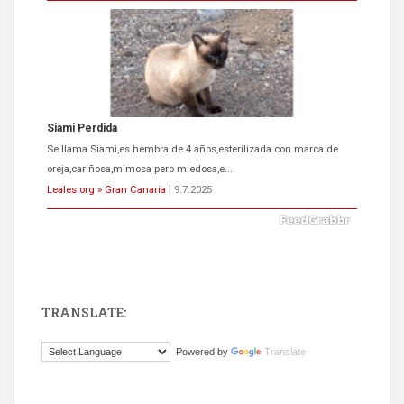
Siami Perdida
Se llama Siami,es hembra de 4 años,esterilizada con marca de
oreja,cariñosa,mimosa pero miedosa,e...
Leales.org » Gran Canaria
|
9.7.2025
TRANSLATE:
ADOPCIÓN URGENTE GATA TEROR GRAN CANARIA
Powered by
Translate
El ayuntamiento se va a llevar a Los Gatos callejeros de la zona los
próximos días, ella incluida...
Leales.org » Gran Canaria
|
9.7.2025