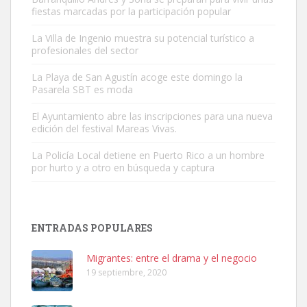
fiestas marcadas por la participación popular
La Villa de Ingenio muestra su potencial turístico a
profesionales del sector
Gato manso encontrado
La Playa de San Agustín acoge este domingo la
Este gato macho ha aparecido en la calle hace menos de un mes,
Pasarela SBT es moda
es muy manso y extremadamente cari...
El Ayuntamiento abre las inscripciones para una nueva
Leales.org » Gran Canaria
|
9.7.2025
edición del festival Mareas Vivas.
La Policía Local detiene en Puerto Rico a un hombre
por hurto y a otro en búsqueda y captura
ENTRADAS POPULARES
Adopción urgente
Busco adopción responsable para mi perra. Pastor alemán,
Migrantes: entre el drama y el negocio
hembra, 4 años. Por motivos personales ...
19 septiembre, 2020
Leales.org » Gran Canaria
|
6.7.2025