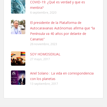
COVID-19: ¿Qué es verdad y que es
mentira?
6 septiembre, 2020
El presidente de la Plataforma de
Autocaravanas Autónomas afirma que “la
SHIBA PERDIDO AVDA JOSE MESA Y LOPEZ
Península va 40 años por delante de
PERRO MACHO RAZA SHIBA CON MICROCHIP PERDIDO HOY
Canarias”
06/07/2025 ZONA MESA Y LOPEZ. ES MUY ASUSTADIZO
26 noviembre, 2023
Leales.org » Gran Canaria
|
6.7.2025
SOY HOMOSEXUAL
27 mayo, 2017
Ariel Solano : La vida en correspondencia
con los planetas
Ninfa perdida
13 septiembre, 2017
El día 5 se los perdió una ninfa papillera, asustada tiene miedo a la
calle, se perdió por la zon...
Leales.org » Gran Canaria
|
6.7.2025