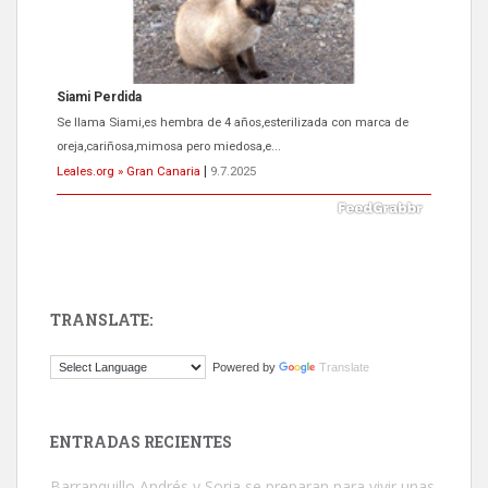
Siami Perdida
Se llama Siami,es hembra de 4 años,esterilizada con marca de
oreja,cariñosa,mimosa pero miedosa,e...
Leales.org » Gran Canaria
|
9.7.2025
TRANSLATE:
ADOPCIÓN URGENTE GATA TEROR GRAN CANARIA
Powered by
Translate
El ayuntamiento se va a llevar a Los Gatos callejeros de la zona los
próximos días, ella incluida...
Leales.org » Gran Canaria
|
9.7.2025
ENTRADAS RECIENTES
Barranquillo Andrés y Soria se preparan para vivir unas