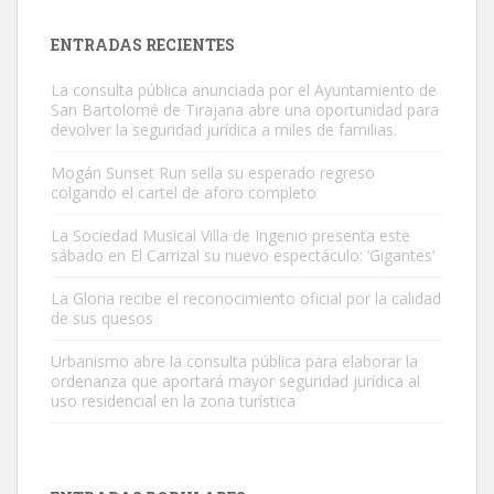
próximos días, ella incluida...
Leales.org » Gran Canaria
|
9.7.2025
ENTRADAS RECIENTES
La consulta pública anunciada por el Ayuntamiento de
San Bartolomé de Tirajana abre una oportunidad para
devolver la seguridad jurídica a miles de familias.
Mogán Sunset Run sella su esperado regreso
colgando el cartel de aforo completo
Gato manso encontrado
Este gato macho ha aparecido en la calle hace menos de un mes,
La Sociedad Musical Villa de Ingenio presenta este
sábado en El Carrizal su nuevo espectáculo: ‘Gigantes’
es muy manso y extremadamente cari...
Leales.org » Gran Canaria
|
9.7.2025
La Gloria recibe el reconocimiento oficial por la calidad
de sus quesos
Urbanismo abre la consulta pública para elaborar la
ordenanza que aportará mayor seguridad jurídica al
uso residencial en la zona turística
Adopción urgente
Busco adopción responsable para mi perra. Pastor alemán,