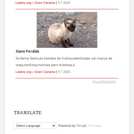
Leales.org » Gran Canaria
|
9.7.2025
Siami Perdida
Se llama Siami,es hembra de 4 años,esterilizada con marca de
oreja,cariñosa,mimosa pero miedosa,e...
Leales.org » Gran Canaria
|
9.7.2025
TRANSLATE:
ADOPCIÓN URGENTE GATA TEROR GRAN CANARIA
Powered by
Translate
El ayuntamiento se va a llevar a Los Gatos callejeros de la zona los