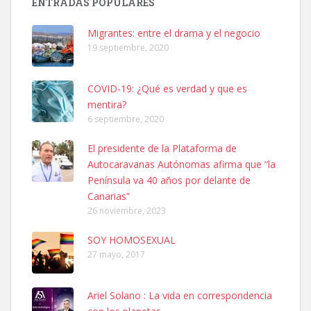
ENTRADAS POPULARES
hembra, 4 años. Por motivos personales ...
Leales.org » Gran Canaria
|
6.7.2025
Migrantes: entre el drama y el negocio
19 septiembre, 2020
COVID-19: ¿Qué es verdad y que es
mentira?
6 septiembre, 2020
SHIBA PERDIDO AVDA JOSE MESA Y LOPEZ
El presidente de la Plataforma de
PERRO MACHO RAZA SHIBA CON MICROCHIP PERDIDO HOY
Autocaravanas Autónomas afirma que “la
06/07/2025 ZONA MESA Y LOPEZ. ES MUY ASUSTADIZO
Península va 40 años por delante de
Leales.org » Gran Canaria
|
6.7.2025
Canarias”
26 noviembre, 2023
SOY HOMOSEXUAL
27 mayo, 2017
Ariel Solano : La vida en correspondencia
Ninfa perdida