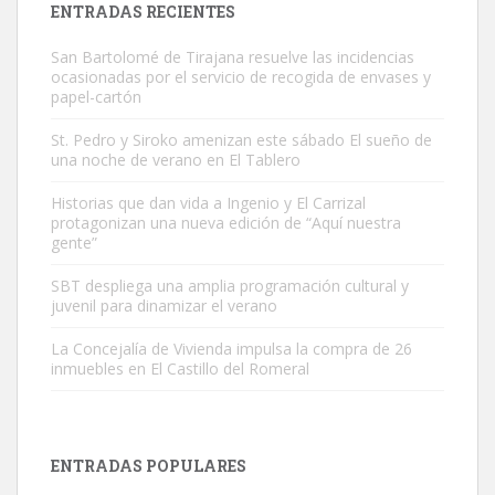
ENTRADAS RECIENTES
San Bartolomé de Tirajana resuelve las incidencias
ocasionadas por el servicio de recogida de envases y
papel-cartón
St. Pedro y Siroko amenizan este sábado El sueño de
una noche de verano en El Tablero
Gato manso encontrado
Este gato macho ha aparecido en la calle hace menos de un mes,
Historias que dan vida a Ingenio y El Carrizal
protagonizan una nueva edición de “Aquí nuestra
es muy manso y extremadamente cari...
gente”
Leales.org » Gran Canaria
|
9.7.2025
SBT despliega una amplia programación cultural y
juvenil para dinamizar el verano
La Concejalía de Vivienda impulsa la compra de 26
inmuebles en El Castillo del Romeral
Adopción urgente
Busco adopción responsable para mi perra. Pastor alemán,
ENTRADAS POPULARES
hembra, 4 años. Por motivos personales ...