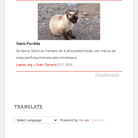
Siami Perdida
Se llama Siami,es hembra de 4 años,esterilizada con marca de
oreja,cariñosa,mimosa pero miedosa,e...
Leales.org » Gran Canaria
|
9.7.2025
TRANSLATE:
ADOPCIÓN URGENTE GATA TEROR GRAN CANARIA
Powered by
Translate
El ayuntamiento se va a llevar a Los Gatos callejeros de la zona los
próximos días, ella incluida...
Leales.org » Gran Canaria
|
9.7.2025