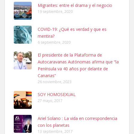
Leales.org » Gran Canaria
|
6.7.2025
Migrantes: entre el drama y el negocio
19 septiembre, 2020
COVID-19: ¿Qué es verdad y que es
mentira?
6 septiembre, 2020
SHIBA PERDIDO AVDA JOSE MESA Y LOPEZ
El presidente de la Plataforma de
PERRO MACHO RAZA SHIBA CON MICROCHIP PERDIDO HOY
Autocaravanas Autónomas afirma que “la
06/07/2025 ZONA MESA Y LOPEZ. ES MUY ASUSTADIZO
Península va 40 años por delante de
Leales.org » Gran Canaria
|
6.7.2025
Canarias”
26 noviembre, 2023
SOY HOMOSEXUAL
27 mayo, 2017
Ariel Solano : La vida en correspondencia
Ninfa perdida
con los planetas
El día 5 se los perdió una ninfa papillera, asustada tiene miedo a la
13 septiembre, 2017
calle, se perdió por la zon...