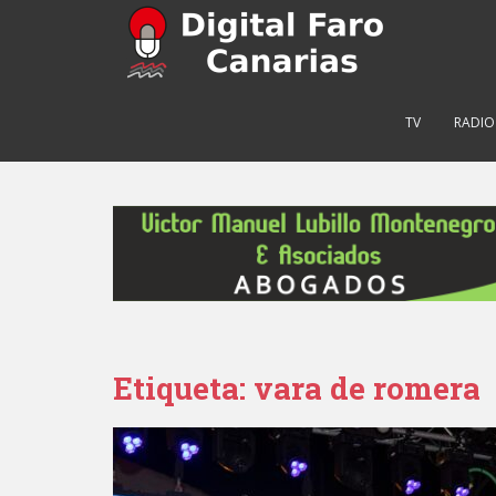
S
k
i
p
t
TV
RADIO
o
m
a
i
n
c
o
n
t
e
Etiqueta: vara de romera
n
t