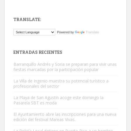
TRANSLATE:
ADOPCIÓN URGENTE GATA TEROR GRAN CANARIA
Powered by
Translate
El ayuntamiento se va a llevar a Los Gatos callejeros de la zona los
próximos días, ella incluida...
Leales.org » Gran Canaria
|
9.7.2025
ENTRADAS RECIENTES
Barranquillo Andrés y Soria se preparan para vivir unas
fiestas marcadas por la participación popular
La Villa de Ingenio muestra su potencial turístico a
profesionales del sector
Gato manso encontrado
La Playa de San Agustín acoge este domingo la
Este gato macho ha aparecido en la calle hace menos de un mes,
Pasarela SBT es moda
es muy manso y extremadamente cari...
El Ayuntamiento abre las inscripciones para una nueva
Leales.org » Gran Canaria
|
9.7.2025
edición del festival Mareas Vivas.
La Policía Local detiene en Puerto Rico a un hombre