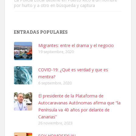
por hurto y a otro en búsqueda y captura
ENTRADAS POPULARES
Adopción urgente
Busco adopción responsable para mi perra. Pastor alemán,
Migrantes: entre el drama y el negocio
hembra, 4 años. Por motivos personales ...
19 septiembre, 2020
Leales.org » Gran Canaria
|
6.7.2025
COVID-19: ¿Qué es verdad y que es
mentira?
6 septiembre, 2020
El presidente de la Plataforma de
Autocaravanas Autónomas afirma que “la
SHIBA PERDIDO AVDA JOSE MESA Y LOPEZ
Península va 40 años por delante de
PERRO MACHO RAZA SHIBA CON MICROCHIP PERDIDO HOY
Canarias”
06/07/2025 ZONA MESA Y LOPEZ. ES MUY ASUSTADIZO
26 noviembre, 2023
Leales.org » Gran Canaria
|
6.7.2025
SOY HOMOSEXUAL