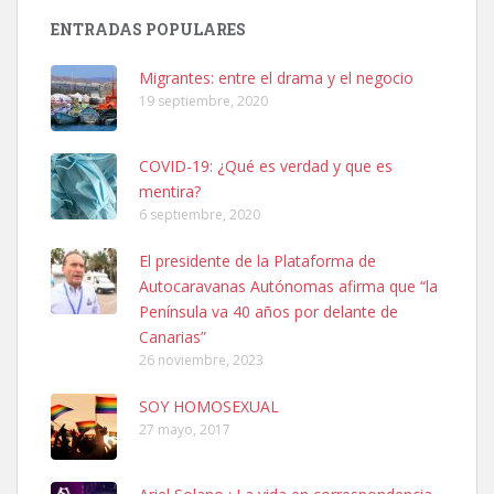
Busco adopción responsable para mi perra. Pastor alemán,
ENTRADAS POPULARES
hembra, 4 años. Por motivos personales ...
Leales.org » Gran Canaria
|
6.7.2025
Migrantes: entre el drama y el negocio
19 septiembre, 2020
COVID-19: ¿Qué es verdad y que es
mentira?
6 septiembre, 2020
SHIBA PERDIDO AVDA JOSE MESA Y LOPEZ
El presidente de la Plataforma de
PERRO MACHO RAZA SHIBA CON MICROCHIP PERDIDO HOY
Autocaravanas Autónomas afirma que “la
06/07/2025 ZONA MESA Y LOPEZ. ES MUY ASUSTADIZO
Península va 40 años por delante de
Leales.org » Gran Canaria
|
6.7.2025
Canarias”
26 noviembre, 2023
SOY HOMOSEXUAL
27 mayo, 2017