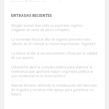
El ayuntamiento se va a llevar a Los Gatos callejeros de la zona los
próximos días, ella incluida...
Leales.org » Gran Canaria
|
9.7.2025
ENTRADAS RECIENTES
Mogán Sunset Run sella su esperado regreso
colgando el cartel de aforo completo
La Sociedad Musical Villa de Ingenio presenta este
sábado en El Carrizal su nuevo espectáculo: ‘Gigantes’
Gato manso encontrado
La Gloria recibe el reconocimiento oficial por la calidad
Este gato macho ha aparecido en la calle hace menos de un mes,
de sus quesos
es muy manso y extremadamente cari...
Urbanismo abre la consulta pública para elaborar la
Leales.org » Gran Canaria
|
9.7.2025
ordenanza que aportará mayor seguridad jurídica al
uso residencial en la zona turística
Marcial Morales defiende la revitalización del Mercado
de Vegueta y reclama más apoyo para garantizar su
futuro.
Adopción urgente