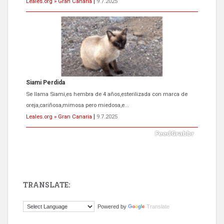
Leales.org » Gran Canaria
|
9.7.2025
Siami Perdida
Se llama Siami,es hembra de 4 años,esterilizada con marca de
oreja,cariñosa,mimosa pero miedosa,e...
Leales.org » Gran Canaria
|
9.7.2025
TRANSLATE:
ADOPCIÓN URGENTE GATA TEROR GRAN CANARIA
Powered by
Translate
El ayuntamiento se va a llevar a Los Gatos callejeros de la zona los
próximos días, ella incluida...