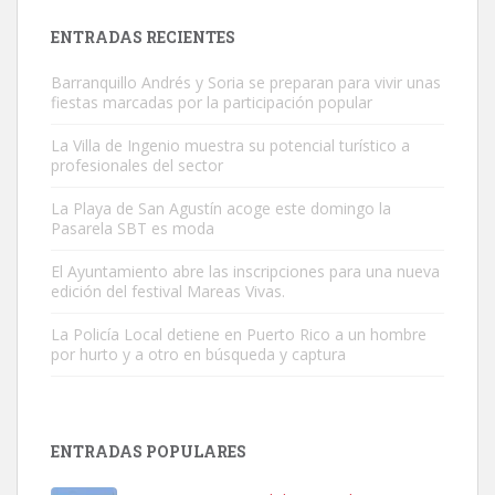
Leales.org » Gran Canaria
|
9.7.2025
ENTRADAS RECIENTES
Barranquillo Andrés y Soria se preparan para vivir unas
fiestas marcadas por la participación popular
La Villa de Ingenio muestra su potencial turístico a
profesionales del sector
Gato manso encontrado
La Playa de San Agustín acoge este domingo la
Este gato macho ha aparecido en la calle hace menos de un mes,
Pasarela SBT es moda
es muy manso y extremadamente cari...
El Ayuntamiento abre las inscripciones para una nueva
Leales.org » Gran Canaria
|
9.7.2025
edición del festival Mareas Vivas.
La Policía Local detiene en Puerto Rico a un hombre
por hurto y a otro en búsqueda y captura
ENTRADAS POPULARES
Adopción urgente
Busco adopción responsable para mi perra. Pastor alemán,