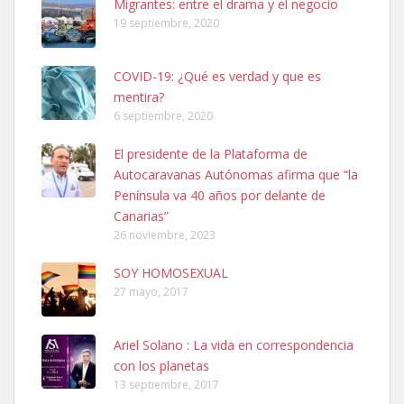
Migrantes: entre el drama y el negocio
hembra, 4 años. Por motivos personales ...
19 septiembre, 2020
Leales.org » Gran Canaria
|
6.7.2025
COVID-19: ¿Qué es verdad y que es
mentira?
6 septiembre, 2020
El presidente de la Plataforma de
Autocaravanas Autónomas afirma que “la
SHIBA PERDIDO AVDA JOSE MESA Y LOPEZ
Península va 40 años por delante de
PERRO MACHO RAZA SHIBA CON MICROCHIP PERDIDO HOY
Canarias”
06/07/2025 ZONA MESA Y LOPEZ. ES MUY ASUSTADIZO
26 noviembre, 2023
Leales.org » Gran Canaria
|
6.7.2025
SOY HOMOSEXUAL
27 mayo, 2017
Ariel Solano : La vida en correspondencia
con los planetas
Ninfa perdida
13 septiembre, 2017
El día 5 se los perdió una ninfa papillera, asustada tiene miedo a la