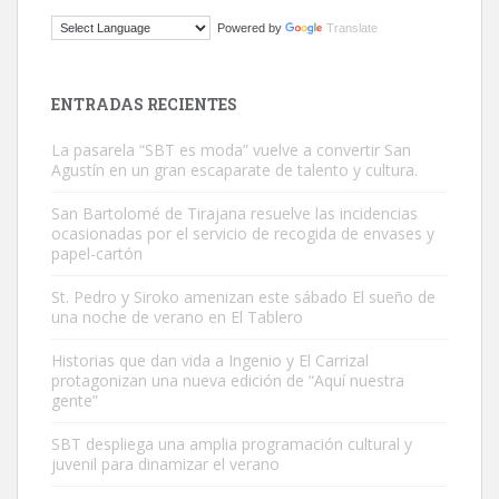
ADOPCIÓN URGENTE GATA TEROR GRAN CANARIA
Powered by
Translate
El ayuntamiento se va a llevar a Los Gatos callejeros de la zona los
próximos días, ella incluida...
Leales.org » Gran Canaria
|
9.7.2025
ENTRADAS RECIENTES
La pasarela “SBT es moda” vuelve a convertir San
Agustín en un gran escaparate de talento y cultura.
San Bartolomé de Tirajana resuelve las incidencias
ocasionadas por el servicio de recogida de envases y
papel-cartón
Gato manso encontrado
Este gato macho ha aparecido en la calle hace menos de un mes,
St. Pedro y Siroko amenizan este sábado El sueño de
una noche de verano en El Tablero
es muy manso y extremadamente cari...
Leales.org » Gran Canaria
|
9.7.2025
Historias que dan vida a Ingenio y El Carrizal
protagonizan una nueva edición de “Aquí nuestra
gente”
SBT despliega una amplia programación cultural y
juvenil para dinamizar el verano