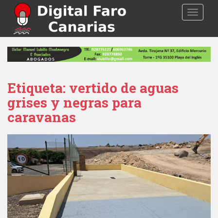
S
TOGGLE
k
i
p
t
o
m
a
Etiqueta: vertido de aguas
i
grises y negras para
n
caravanas
c
o
n
t
e
n
t