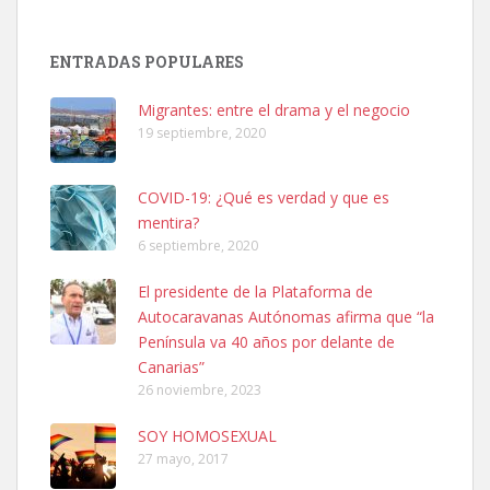
Adopción urgente
Busco adopción responsable para mi perra. Pastor alemán,
ENTRADAS POPULARES
hembra, 4 años. Por motivos personales ...
Leales.org » Gran Canaria
|
6.7.2025
Migrantes: entre el drama y el negocio
19 septiembre, 2020
COVID-19: ¿Qué es verdad y que es
mentira?
6 septiembre, 2020
SHIBA PERDIDO AVDA JOSE MESA Y LOPEZ
El presidente de la Plataforma de
PERRO MACHO RAZA SHIBA CON MICROCHIP PERDIDO HOY
Autocaravanas Autónomas afirma que “la
06/07/2025 ZONA MESA Y LOPEZ. ES MUY ASUSTADIZO
Península va 40 años por delante de
Leales.org » Gran Canaria
|
6.7.2025
Canarias”
26 noviembre, 2023
SOY HOMOSEXUAL
27 mayo, 2017