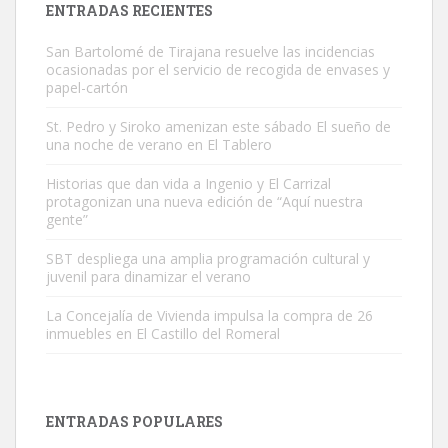
ENTRADAS RECIENTES
San Bartolomé de Tirajana resuelve las incidencias
ocasionadas por el servicio de recogida de envases y
papel-cartón
St. Pedro y Siroko amenizan este sábado El sueño de
una noche de verano en El Tablero
Gato manso encontrado
Este gato macho ha aparecido en la calle hace menos de un mes,
Historias que dan vida a Ingenio y El Carrizal
protagonizan una nueva edición de “Aquí nuestra
es muy manso y extremadamente cari...
gente”
Leales.org » Gran Canaria
|
9.7.2025
SBT despliega una amplia programación cultural y
juvenil para dinamizar el verano
La Concejalía de Vivienda impulsa la compra de 26
inmuebles en El Castillo del Romeral
Adopción urgente
Busco adopción responsable para mi perra. Pastor alemán,
ENTRADAS POPULARES
hembra, 4 años. Por motivos personales ...