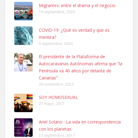
Leales.org » Gran Canaria
|
6.7.2025
Migrantes: entre el drama y el negocio
19 septiembre, 2020
COVID-19: ¿Qué es verdad y que es
mentira?
6 septiembre, 2020
SHIBA PERDIDO AVDA JOSE MESA Y LOPEZ
El presidente de la Plataforma de
PERRO MACHO RAZA SHIBA CON MICROCHIP PERDIDO HOY
Autocaravanas Autónomas afirma que “la
06/07/2025 ZONA MESA Y LOPEZ. ES MUY ASUSTADIZO
Península va 40 años por delante de
Leales.org » Gran Canaria
|
6.7.2025
Canarias”
26 noviembre, 2023
SOY HOMOSEXUAL
27 mayo, 2017
Ariel Solano : La vida en correspondencia
Ninfa perdida
con los planetas
El día 5 se los perdió una ninfa papillera, asustada tiene miedo a la
13 septiembre, 2017
calle, se perdió por la zon...