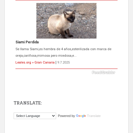
Siami Perdida
Se llama Siami,es hembra de 4 años,esterilizada con marca de
oreja,cariñosa,mimosa pero miedosa,e...
Leales.org » Gran Canaria
|
9.7.2025
TRANSLATE:
ADOPCIÓN URGENTE GATA TEROR GRAN CANARIA
Powered by
Translate
El ayuntamiento se va a llevar a Los Gatos callejeros de la zona los
próximos días, ella incluida...
Leales.org » Gran Canaria
|
9.7.2025