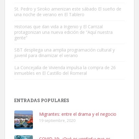
St. Pedro y Siroko amenizan este sábado El sueño de
una noche de verano en El Tablero
Gato manso encontrado
Historias que dan vida a Ingenio y El Carrizal
protagonizan una nueva edición de “Aquí nuestra
Este gato macho ha aparecido en la calle hace menos de un mes,
gente”
es muy manso y extremadamente cari...
Leales.org » Gran Canaria
|
9.7.2025
SBT despliega una amplia programación cultural y
juvenil para dinamizar el verano
La Concejalía de Vivienda impulsa la compra de 26
inmuebles en El Castillo del Romeral
Adopción urgente
ENTRADAS POPULARES
Busco adopción responsable para mi perra. Pastor alemán,
hembra, 4 años. Por motivos personales ...
Migrantes: entre el drama y el negocio
Leales.org » Gran Canaria
|
6.7.2025
19 septiembre, 2020
COVID-19: ¿Qué es verdad y que es