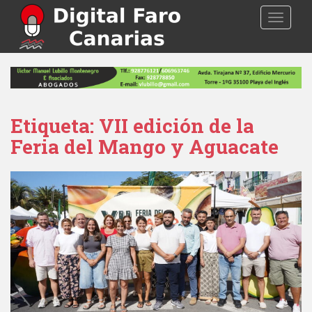
S
TOGGLE
k
i
p
t
o
m
a
Etiqueta: VII edición de la
i
Feria del Mango y Aguacate
n
c
o
n
t
e
n
t