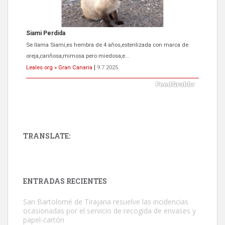
Siami Perdida
Se llama Siami,es hembra de 4 años,esterilizada con marca de
oreja,cariñosa,mimosa pero miedosa,e...
Leales.org » Gran Canaria
|
9.7.2025
TRANSLATE:
ADOPCIÓN URGENTE GATA TEROR GRAN CANARIA
El ayuntamiento se va a llevar a Los Gatos callejeros de la zona los
próximos días, ella incluida...
ENTRADAS RECIENTES
Leales.org » Gran Canaria
|
9.7.2025
San Bartolomé de Tirajana resuelve las incidencias
ocasionadas por el servicio de recogida de envases y
papel-cartón