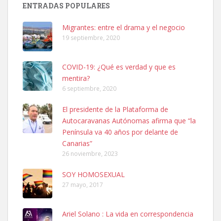
ENTRADAS POPULARES
Busco adopción responsable para mi perra. Pastor alemán,
hembra, 4 años. Por motivos personales ...
Migrantes: entre el drama y el negocio
Leales.org » Gran Canaria
|
6.7.2025
19 septiembre, 2020
COVID-19: ¿Qué es verdad y que es
mentira?
6 septiembre, 2020
El presidente de la Plataforma de
SHIBA PERDIDO AVDA JOSE MESA Y LOPEZ
Autocaravanas Autónomas afirma que “la
PERRO MACHO RAZA SHIBA CON MICROCHIP PERDIDO HOY
Península va 40 años por delante de
06/07/2025 ZONA MESA Y LOPEZ. ES MUY ASUSTADIZO
Canarias”
Leales.org » Gran Canaria
|
6.7.2025
26 noviembre, 2023
SOY HOMOSEXUAL
27 mayo, 2017
Ariel Solano : La vida en correspondencia