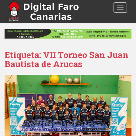
S
TOGGLE
k
i
p
t
o
m
a
Etiqueta: VII Torneo San Juan
i
Bautista de Arucas
n
c
o
n
t
e
n
t