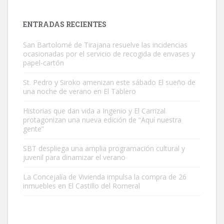
El ayuntamiento se va a llevar a Los Gatos callejeros de la zona los
próximos días, ella incluida...
ENTRADAS RECIENTES
Leales.org » Gran Canaria
|
9.7.2025
San Bartolomé de Tirajana resuelve las incidencias
ocasionadas por el servicio de recogida de envases y
papel-cartón
St. Pedro y Siroko amenizan este sábado El sueño de
una noche de verano en El Tablero
Gato manso encontrado
Historias que dan vida a Ingenio y El Carrizal
protagonizan una nueva edición de “Aquí nuestra
Este gato macho ha aparecido en la calle hace menos de un mes,
gente”
es muy manso y extremadamente cari...
Leales.org » Gran Canaria
|
9.7.2025
SBT despliega una amplia programación cultural y
juvenil para dinamizar el verano
La Concejalía de Vivienda impulsa la compra de 26
inmuebles en El Castillo del Romeral
Adopción urgente