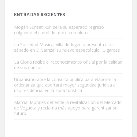
es muy manso y extremadamente cari...
Leales.org » Gran Canaria
|
9.7.2025
ENTRADAS RECIENTES
Mogán Sunset Run sella su esperado regreso
colgando el cartel de aforo completo
La Sociedad Musical Villa de Ingenio presenta este
sábado en El Carrizal su nuevo espectáculo: ‘Gigantes’
Adopción urgente
La Gloria recibe el reconocimiento oficial por la calidad
Busco adopción responsable para mi perra. Pastor alemán,
de sus quesos
hembra, 4 años. Por motivos personales ...
Urbanismo abre la consulta pública para elaborar la
Leales.org » Gran Canaria
|
6.7.2025
ordenanza que aportará mayor seguridad jurídica al
uso residencial en la zona turística
Marcial Morales defiende la revitalización del Mercado
de Vegueta y reclama más apoyo para garantizar su
futuro.
SHIBA PERDIDO AVDA JOSE MESA Y LOPEZ
PERRO MACHO RAZA SHIBA CON MICROCHIP PERDIDO HOY