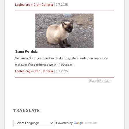
Leales.org » Gran Canaria
|
9.7.2025
ADOPCIÓN URGENTE GATA TEROR GRAN CANARIA
El ayuntamiento se va a llevar a Los Gatos callejeros de la zona los
próximos días, ella incluida...
Leales.org » Gran Canaria
|
9.7.2025
TRANSLATE:
Gato manso encontrado
Powered by
Translate
Este gato macho ha aparecido en la calle hace menos de un mes,