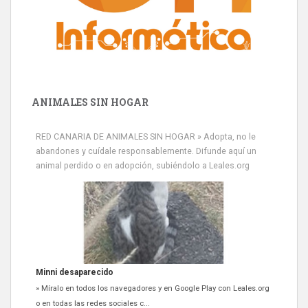
ANIMALES SIN HOGAR
RED CANARIA DE ANIMALES SIN HOGAR » Adopta, no le
abandones y cuídale responsablemente. Difunde aquí un
animal perdido o en adopción, subiéndolo a Leales.org
Siami Perdida
Se llama Siami,es hembra de 4 años,esterilizada con marca de
oreja,cariñosa,mimosa pero miedosa,e...