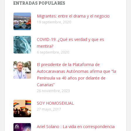
ENTRADAS POPULARES
06/07/2025 ZONA MESA Y LOPEZ. ES MUY ASUSTADIZO
Leales.org » Gran Canaria
|
6.7.2025
Migrantes: entre el drama y el negocio
19 septiembre, 2020
COVID-19: ¿Qué es verdad y que es
mentira?
6 septiembre, 2020
Ninfa perdida
El presidente de la Plataforma de
El día 5 se los perdió una ninfa papillera, asustada tiene miedo a la
Autocaravanas Autónomas afirma que “la
calle, se perdió por la zon...
Península va 40 años por delante de
Leales.org » Gran Canaria
|
6.7.2025
Canarias”
26 noviembre, 2023
SOY HOMOSEXUAL
27 mayo, 2017
Ariel Solano : La vida en correspondencia
Adopcion