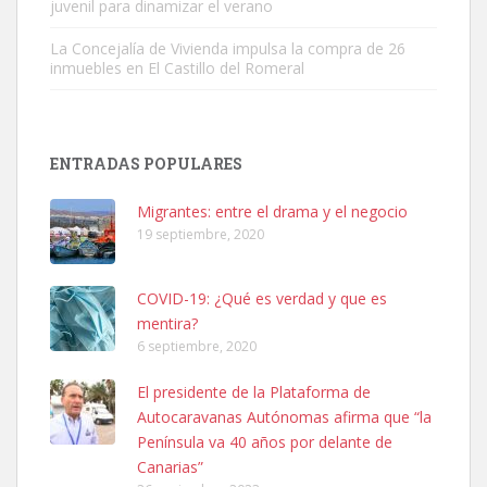
juvenil para dinamizar el verano
La Concejalía de Vivienda impulsa la compra de 26
inmuebles en El Castillo del Romeral
Adopción urgente
Busco adopción responsable para mi perra. Pastor alemán,
ENTRADAS POPULARES
hembra, 4 años. Por motivos personales ...
Leales.org » Gran Canaria
|
6.7.2025
Migrantes: entre el drama y el negocio
19 septiembre, 2020
COVID-19: ¿Qué es verdad y que es
mentira?
6 septiembre, 2020
SHIBA PERDIDO AVDA JOSE MESA Y LOPEZ
El presidente de la Plataforma de
PERRO MACHO RAZA SHIBA CON MICROCHIP PERDIDO HOY
Autocaravanas Autónomas afirma que “la
06/07/2025 ZONA MESA Y LOPEZ. ES MUY ASUSTADIZO
Península va 40 años por delante de
Leales.org » Gran Canaria
|
6.7.2025
Canarias”