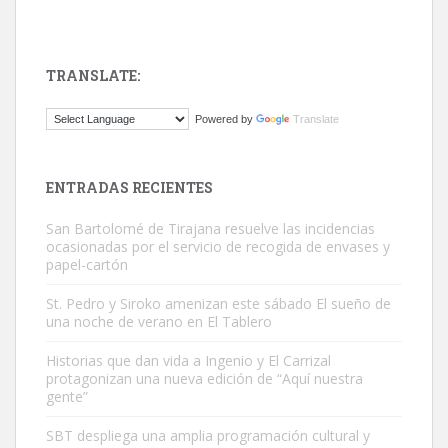
TRANSLATE:
ADOPCIÓN URGENTE GATA TEROR GRAN CANARIA
Powered by
Translate
El ayuntamiento se va a llevar a Los Gatos callejeros de la zona los
próximos días, ella incluida...
Leales.org » Gran Canaria
|
9.7.2025
ENTRADAS RECIENTES
San Bartolomé de Tirajana resuelve las incidencias
ocasionadas por el servicio de recogida de envases y
papel-cartón
St. Pedro y Siroko amenizan este sábado El sueño de
una noche de verano en El Tablero
Gato manso encontrado
Este gato macho ha aparecido en la calle hace menos de un mes,
Historias que dan vida a Ingenio y El Carrizal
protagonizan una nueva edición de “Aquí nuestra
es muy manso y extremadamente cari...
gente”
Leales.org » Gran Canaria
|
9.7.2025
SBT despliega una amplia programación cultural y