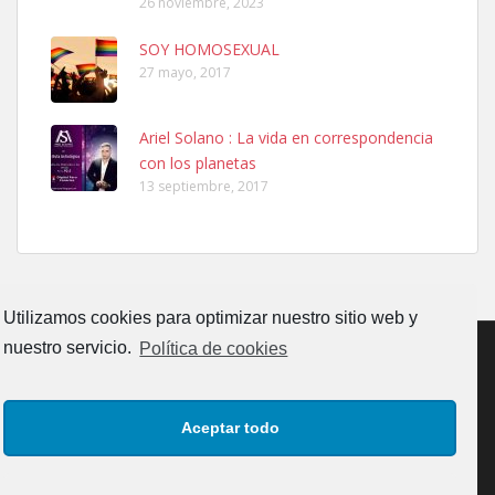
26 noviembre, 2023
SOY HOMOSEXUAL
27 mayo, 2017
Ariel Solano : La vida en correspondencia
Ninfa perdida
con los planetas
El día 5 se los perdió una ninfa papillera, asustada tiene miedo a la
13 septiembre, 2017
calle, se perdió por la zon...
Leales.org » Gran Canaria
|
6.7.2025
Utilizamos cookies para optimizar nuestro sitio web y
nuestro servicio.
Política de cookies
Adopcion
CONTACTO
AVISO LEGAL
POLÍTICA DE PRIVACIDAD
Busco casa de acogida para mi perrita ya que por temas de trabajo
Aceptar todo
no la puedo tener. Solo gente r...
POLÍTICA DE COOKIES (UE)
Leales.org » Gran Canaria
|
4.7.2025
Copyrigth: Comunicaciones y Eventos Faro Canarias, S.L.U.