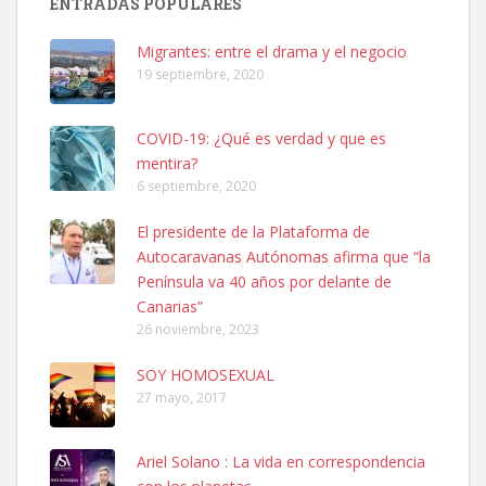
ENTRADAS POPULARES
hembra, 4 años. Por motivos personales ...
Leales.org » Gran Canaria
|
6.7.2025
Migrantes: entre el drama y el negocio
19 septiembre, 2020
COVID-19: ¿Qué es verdad y que es
mentira?
6 septiembre, 2020
SHIBA PERDIDO AVDA JOSE MESA Y LOPEZ
El presidente de la Plataforma de
PERRO MACHO RAZA SHIBA CON MICROCHIP PERDIDO HOY
Autocaravanas Autónomas afirma que “la
06/07/2025 ZONA MESA Y LOPEZ. ES MUY ASUSTADIZO
Península va 40 años por delante de
Leales.org » Gran Canaria
|
6.7.2025
Canarias”
26 noviembre, 2023
SOY HOMOSEXUAL
27 mayo, 2017
Ariel Solano : La vida en correspondencia
Ninfa perdida