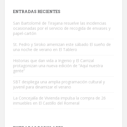
próximos días, ella incluida...
Leales.org » Gran Canaria
|
9.7.2025
ENTRADAS RECIENTES
San Bartolomé de Tirajana resuelve las incidencias
ocasionadas por el servicio de recogida de envases y
papel-cartón
St. Pedro y Siroko amenizan este sábado El sueño de
una noche de verano en El Tablero
Gato manso encontrado
Este gato macho ha aparecido en la calle hace menos de un mes,
Historias que dan vida a Ingenio y El Carrizal
protagonizan una nueva edición de “Aquí nuestra
es muy manso y extremadamente cari...
gente”
Leales.org » Gran Canaria
|
9.7.2025
SBT despliega una amplia programación cultural y
juvenil para dinamizar el verano
La Concejalía de Vivienda impulsa la compra de 26
inmuebles en El Castillo del Romeral
Adopción urgente
Busco adopción responsable para mi perra. Pastor alemán,