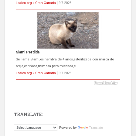
Leales.org » Gran Canaria
|
9.7.2025
Siami Perdida
Se llama Siami,es hembra de 4 años,esterilizada con marca de
oreja,cariñosa,mimosa pero miedosa,e...
Leales.org » Gran Canaria
|
9.7.2025
TRANSLATE:
ADOPCIÓN URGENTE GATA TEROR GRAN CANARIA
Powered by
Translate
El ayuntamiento se va a llevar a Los Gatos callejeros de la zona los