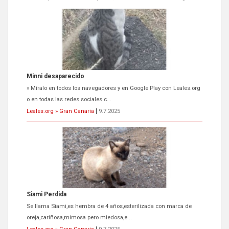
Siami Perdida
Se llama Siami,es hembra de 4 años,esterilizada con marca de
oreja,cariñosa,mimosa pero miedosa,e...
Leales.org » Gran Canaria
|
9.7.2025
ADOPCIÓN URGENTE GATA TEROR GRAN CANARIA
El ayuntamiento se va a llevar a Los Gatos callejeros de la zona los
próximos días, ella incluida...
Leales.org » Gran Canaria
|
9.7.2025