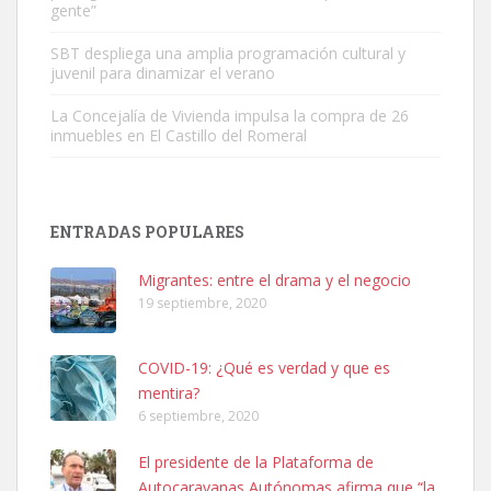
gente”
Leales.org » Gran Canaria
|
6.7.2025
SBT despliega una amplia programación cultural y
juvenil para dinamizar el verano
La Concejalía de Vivienda impulsa la compra de 26
inmuebles en El Castillo del Romeral
SHIBA PERDIDO AVDA JOSE MESA Y LOPEZ
PERRO MACHO RAZA SHIBA CON MICROCHIP PERDIDO HOY
ENTRADAS POPULARES
06/07/2025 ZONA MESA Y LOPEZ. ES MUY ASUSTADIZO
Leales.org » Gran Canaria
|
6.7.2025
Migrantes: entre el drama y el negocio
19 septiembre, 2020
COVID-19: ¿Qué es verdad y que es
mentira?
6 septiembre, 2020
Ninfa perdida
El presidente de la Plataforma de
El día 5 se los perdió una ninfa papillera, asustada tiene miedo a la
Autocaravanas Autónomas afirma que “la