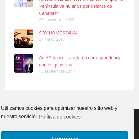
calle, se perdió por la zon...
Península va 40 años por delante de
Leales.org » Gran Canaria
|
6.7.2025
Canarias”
26 noviembre, 2023
SOY HOMOSEXUAL
27 mayo, 2017
Ariel Solano : La vida en correspondencia
Adopcion
con los planetas
Busco casa de acogida para mi perrita ya que por temas de trabajo
13 septiembre, 2017
no la puedo tener. Solo gente r...
Leales.org » Gran Canaria
|
4.7.2025
Utilizamos cookies para optimizar nuestro sitio web y
nuestro servicio.
Política de cookies
Gata joven encontrada
CONTACTO
AVISO LEGAL
POLÍTICA DE PRIVACIDAD
Gata joven encontrada en zona calle San Bernardo de Las Palmas