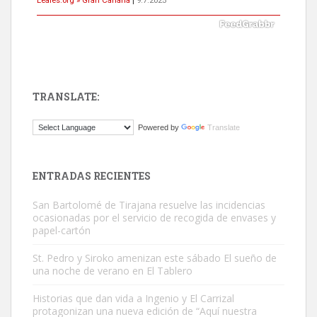
TRANSLATE:
Gato manso encontrado
Powered by
Translate
Este gato macho ha aparecido en la calle hace menos de un mes,
es muy manso y extremadamente cari...
Leales.org » Gran Canaria
|
9.7.2025
ENTRADAS RECIENTES
San Bartolomé de Tirajana resuelve las incidencias
ocasionadas por el servicio de recogida de envases y
papel-cartón
St. Pedro y Siroko amenizan este sábado El sueño de
una noche de verano en El Tablero
Adopción urgente
Busco adopción responsable para mi perra. Pastor alemán,
Historias que dan vida a Ingenio y El Carrizal
protagonizan una nueva edición de “Aquí nuestra
hembra, 4 años. Por motivos personales ...