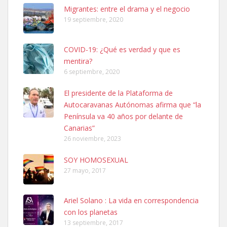
Leales.org » Gran Canaria
|
6.7.2025
Migrantes: entre el drama y el negocio
19 septiembre, 2020
COVID-19: ¿Qué es verdad y que es
mentira?
6 septiembre, 2020
SHIBA PERDIDO AVDA JOSE MESA Y LOPEZ
El presidente de la Plataforma de
PERRO MACHO RAZA SHIBA CON MICROCHIP PERDIDO HOY
Autocaravanas Autónomas afirma que “la
06/07/2025 ZONA MESA Y LOPEZ. ES MUY ASUSTADIZO
Península va 40 años por delante de
Leales.org » Gran Canaria
|
6.7.2025
Canarias”
26 noviembre, 2023
SOY HOMOSEXUAL
27 mayo, 2017
Ariel Solano : La vida en correspondencia
Ninfa perdida
con los planetas
El día 5 se los perdió una ninfa papillera, asustada tiene miedo a la
13 septiembre, 2017
calle, se perdió por la zon...