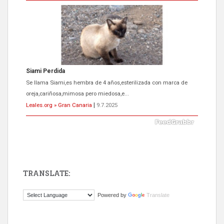
Siami Perdida
Se llama Siami,es hembra de 4 años,esterilizada con marca de
oreja,cariñosa,mimosa pero miedosa,e...
Leales.org » Gran Canaria
|
9.7.2025
TRANSLATE:
ADOPCIÓN URGENTE GATA TEROR GRAN CANARIA
Powered by
Translate
El ayuntamiento se va a llevar a Los Gatos callejeros de la zona los
próximos días, ella incluida...
Leales.org » Gran Canaria
|
9.7.2025