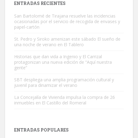
ENTRADAS RECIENTES
San Bartolomé de Tirajana resuelve las incidencias
ocasionadas por el servicio de recogida de envases y
papel-cartón
St. Pedro y Siroko amenizan este sábado El sueño de
una noche de verano en El Tablero
Gato manso encontrado
Este gato macho ha aparecido en la calle hace menos de un mes,
Historias que dan vida a Ingenio y El Carrizal
protagonizan una nueva edición de “Aquí nuestra
es muy manso y extremadamente cari...
gente”
Leales.org » Gran Canaria
|
9.7.2025
SBT despliega una amplia programación cultural y
juvenil para dinamizar el verano
La Concejalía de Vivienda impulsa la compra de 26
inmuebles en El Castillo del Romeral
Adopción urgente
Busco adopción responsable para mi perra. Pastor alemán,
ENTRADAS POPULARES
hembra, 4 años. Por motivos personales ...