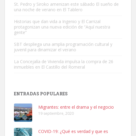
St. Pedro y Siroko amenizan este sábado El sueño de
una noche de verano en El Tablero
Gato manso encontrado
Este gato macho ha aparecido en la calle hace menos de un mes,
Historias que dan vida a Ingenio y El Carrizal
protagonizan una nueva edición de “Aquí nuestra
es muy manso y extremadamente cari...
gente”
Leales.org » Gran Canaria
|
9.7.2025
SBT despliega una amplia programación cultural y
juvenil para dinamizar el verano
La Concejalía de Vivienda impulsa la compra de 26
inmuebles en El Castillo del Romeral
Adopción urgente
Busco adopción responsable para mi perra. Pastor alemán,
ENTRADAS POPULARES
hembra, 4 años. Por motivos personales ...
Leales.org » Gran Canaria
|
6.7.2025
Migrantes: entre el drama y el negocio
19 septiembre, 2020
COVID-19: ¿Qué es verdad y que es