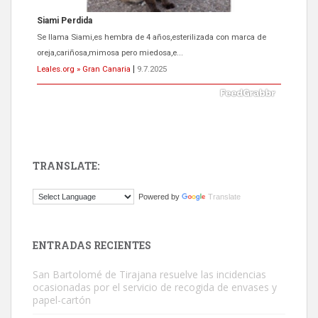
Siami Perdida
Se llama Siami,es hembra de 4 años,esterilizada con marca de
oreja,cariñosa,mimosa pero miedosa,e...
Leales.org » Gran Canaria
|
9.7.2025
TRANSLATE:
ADOPCIÓN URGENTE GATA TEROR GRAN CANARIA
Powered by
Translate
El ayuntamiento se va a llevar a Los Gatos callejeros de la zona los
próximos días, ella incluida...
Leales.org » Gran Canaria
|
9.7.2025
ENTRADAS RECIENTES
San Bartolomé de Tirajana resuelve las incidencias
ocasionadas por el servicio de recogida de envases y
papel-cartón