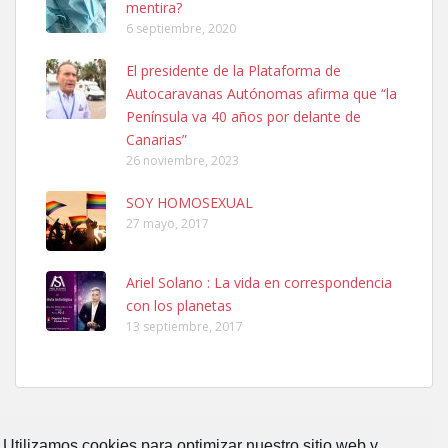
mentira?
6 septiembre, 2020
SHIBA PERDIDO AVDA JOSE MESA Y LOPEZ
El presidente de la Plataforma de
PERRO MACHO RAZA SHIBA CON MICROCHIP PERDIDO HOY
Autocaravanas Autónomas afirma que “la
06/07/2025 ZONA MESA Y LOPEZ. ES MUY ASUSTADIZO
Península va 40 años por delante de
Leales.org » Gran Canaria
|
6.7.2025
Canarias”
26 noviembre, 2023
SOY HOMOSEXUAL
27 mayo, 2017
Ariel Solano : La vida en correspondencia
Ninfa perdida
con los planetas
El día 5 se los perdió una ninfa papillera, asustada tiene miedo a la
13 septiembre, 2017
calle, se perdió por la zon...
Leales.org » Gran Canaria
|
6.7.2025
Utilizamos cookies para optimizar nuestro sitio web y