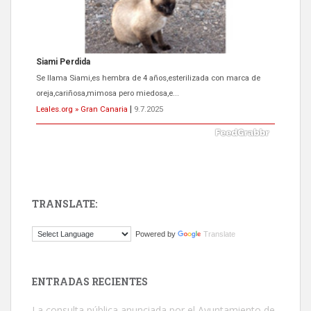
Siami Perdida
Se llama Siami,es hembra de 4 años,esterilizada con marca de
oreja,cariñosa,mimosa pero miedosa,e...
Leales.org » Gran Canaria
|
9.7.2025
TRANSLATE:
ADOPCIÓN URGENTE GATA TEROR GRAN CANARIA
Powered by
Translate
El ayuntamiento se va a llevar a Los Gatos callejeros de la zona los
próximos días, ella incluida...
Leales.org » Gran Canaria
|
9.7.2025
ENTRADAS RECIENTES
La consulta pública anunciada por el Ayuntamiento de