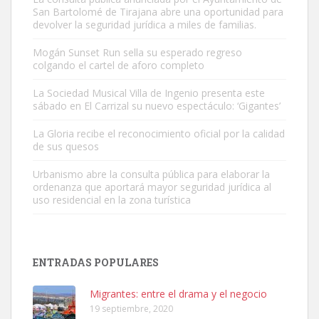
San Bartolomé de Tirajana abre una oportunidad para
devolver la seguridad jurídica a miles de familias.
Mogán Sunset Run sella su esperado regreso
colgando el cartel de aforo completo
Gato manso encontrado
Este gato macho ha aparecido en la calle hace menos de un mes,
La Sociedad Musical Villa de Ingenio presenta este
sábado en El Carrizal su nuevo espectáculo: ‘Gigantes’
es muy manso y extremadamente cari...
Leales.org » Gran Canaria
|
9.7.2025
La Gloria recibe el reconocimiento oficial por la calidad
de sus quesos
Urbanismo abre la consulta pública para elaborar la
ordenanza que aportará mayor seguridad jurídica al
uso residencial en la zona turística
Adopción urgente
Busco adopción responsable para mi perra. Pastor alemán,
ENTRADAS POPULARES
hembra, 4 años. Por motivos personales ...
Leales.org » Gran Canaria
|
6.7.2025
Migrantes: entre el drama y el negocio
19 septiembre, 2020