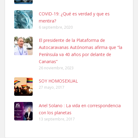
COVID-19: ¿Qué es verdad y que es
mentira?
6 septiembre, 2020
SHIBA PERDIDO AVDA JOSE MESA Y LOPEZ
El presidente de la Plataforma de
PERRO MACHO RAZA SHIBA CON MICROCHIP PERDIDO HOY
Autocaravanas Autónomas afirma que “la
06/07/2025 ZONA MESA Y LOPEZ. ES MUY ASUSTADIZO
Península va 40 años por delante de
Leales.org » Gran Canaria
|
6.7.2025
Canarias”
26 noviembre, 2023
SOY HOMOSEXUAL
27 mayo, 2017
Ariel Solano : La vida en correspondencia
Ninfa perdida
con los planetas
El día 5 se los perdió una ninfa papillera, asustada tiene miedo a la
13 septiembre, 2017
calle, se perdió por la zon...
Leales.org » Gran Canaria
|
6.7.2025