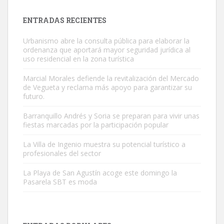
próximos días, ella incluida...
Leales.org » Gran Canaria
|
9.7.2025
ENTRADAS RECIENTES
Urbanismo abre la consulta pública para elaborar la
ordenanza que aportará mayor seguridad jurídica al
uso residencial en la zona turística
Marcial Morales defiende la revitalización del Mercado
de Vegueta y reclama más apoyo para garantizar su
Gato manso encontrado
futuro.
Este gato macho ha aparecido en la calle hace menos de un mes,
Barranquillo Andrés y Soria se preparan para vivir unas
es muy manso y extremadamente cari...
fiestas marcadas por la participación popular
Leales.org » Gran Canaria
|
9.7.2025
La Villa de Ingenio muestra su potencial turístico a
profesionales del sector
La Playa de San Agustín acoge este domingo la
Pasarela SBT es moda
Adopción urgente
Busco adopción responsable para mi perra. Pastor alemán,