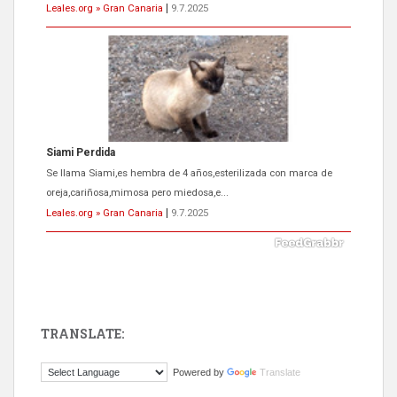
Leales.org » Gran Canaria
|
9.7.2025
Siami Perdida
Se llama Siami,es hembra de 4 años,esterilizada con marca de
oreja,cariñosa,mimosa pero miedosa,e...
Leales.org » Gran Canaria
|
9.7.2025
TRANSLATE:
ADOPCIÓN URGENTE GATA TEROR GRAN CANARIA
Powered by
Translate
El ayuntamiento se va a llevar a Los Gatos callejeros de la zona los