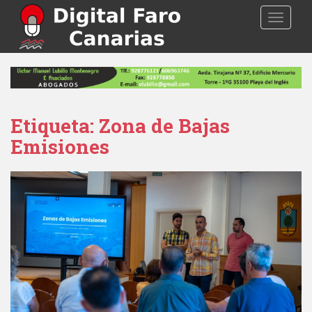
S
TOGGLE
k
i
p
t
o
m
a
Etiqueta: Zona de Bajas
i
Emisiones
n
c
o
n
t
e
n
t