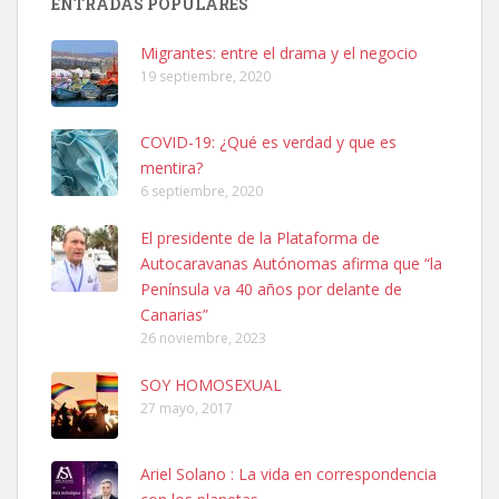
ENTRADAS POPULARES
hembra, 4 años. Por motivos personales ...
Leales.org » Gran Canaria
|
6.7.2025
Migrantes: entre el drama y el negocio
19 septiembre, 2020
COVID-19: ¿Qué es verdad y que es
mentira?
6 septiembre, 2020
SHIBA PERDIDO AVDA JOSE MESA Y LOPEZ
El presidente de la Plataforma de
PERRO MACHO RAZA SHIBA CON MICROCHIP PERDIDO HOY
Autocaravanas Autónomas afirma que “la
06/07/2025 ZONA MESA Y LOPEZ. ES MUY ASUSTADIZO
Península va 40 años por delante de
Leales.org » Gran Canaria
|
6.7.2025
Canarias”
26 noviembre, 2023
SOY HOMOSEXUAL
27 mayo, 2017
Ariel Solano : La vida en correspondencia
Ninfa perdida