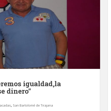
ueremos igualdad,la
se dinero”
,
tacadas
San Bartolomé de Tirajana