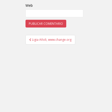
Web
Ligia Añoli, www.change.org
Navegación de entradas