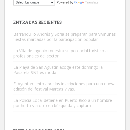
Powered by
Translate
El ayuntamiento se va a llevar a Los Gatos callejeros de la zona los
próximos días, ella incluida...
Leales.org » Gran Canaria
|
9.7.2025
ENTRADAS RECIENTES
Barranquillo Andrés y Soria se preparan para vivir unas
fiestas marcadas por la participación popular
La Villa de Ingenio muestra su potencial turístico a
profesionales del sector
Gato manso encontrado
La Playa de San Agustín acoge este domingo la
Este gato macho ha aparecido en la calle hace menos de un mes,
Pasarela SBT es moda
es muy manso y extremadamente cari...
El Ayuntamiento abre las inscripciones para una nueva
Leales.org » Gran Canaria
|
9.7.2025
edición del festival Mareas Vivas.
La Policía Local detiene en Puerto Rico a un hombre
por hurto y a otro en búsqueda y captura