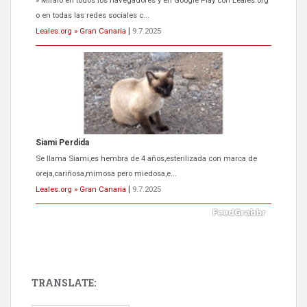
» Míralo en todos los navegadores y en Google Play con Leales.org
o en todas las redes sociales c...
Leales.org » Gran Canaria
|
9.7.2025
Siami Perdida
Se llama Siami,es hembra de 4 años,esterilizada con marca de
oreja,cariñosa,mimosa pero miedosa,e...
Leales.org » Gran Canaria
|
9.7.2025
TRANSLATE:
ADOPCIÓN URGENTE GATA TEROR GRAN CANARIA