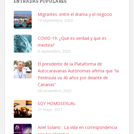
ENTRADAS POPULARES
Adopción urgente
Busco adopción responsable para mi perra. Pastor alemán,
Migrantes: entre el drama y el negocio
hembra, 4 años. Por motivos personales ...
19 septiembre, 2020
Leales.org » Gran Canaria
|
6.7.2025
COVID-19: ¿Qué es verdad y que es
mentira?
6 septiembre, 2020
El presidente de la Plataforma de
Autocaravanas Autónomas afirma que “la
SHIBA PERDIDO AVDA JOSE MESA Y LOPEZ
Península va 40 años por delante de
PERRO MACHO RAZA SHIBA CON MICROCHIP PERDIDO HOY
Canarias”
06/07/2025 ZONA MESA Y LOPEZ. ES MUY ASUSTADIZO
26 noviembre, 2023
Leales.org » Gran Canaria
|
6.7.2025
SOY HOMOSEXUAL
27 mayo, 2017
Ariel Solano : La vida en correspondencia