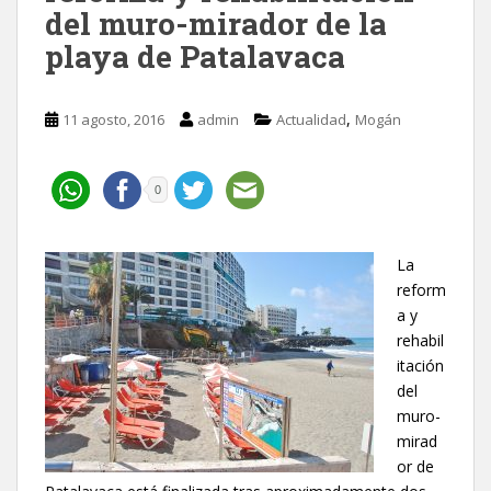
del muro-mirador de la
playa de Patalavaca
,
11 agosto, 2016
admin
Actualidad
Mogán
0
La
reform
a y
rehabil
itación
del
muro-
mirad
or de