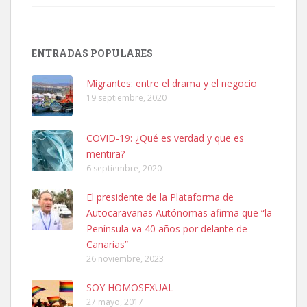
SHIBA PERDIDO AVDA JOSE MESA Y LOPEZ
PERRO MACHO RAZA SHIBA CON MICROCHIP PERDIDO HOY
ENTRADAS POPULARES
06/07/2025 ZONA MESA Y LOPEZ. ES MUY ASUSTADIZO
Leales.org » Gran Canaria
|
6.7.2025
Migrantes: entre el drama y el negocio
19 septiembre, 2020
COVID-19: ¿Qué es verdad y que es
mentira?
6 septiembre, 2020
Ninfa perdida
El presidente de la Plataforma de
El día 5 se los perdió una ninfa papillera, asustada tiene miedo a la
Autocaravanas Autónomas afirma que “la
calle, se perdió por la zon...
Península va 40 años por delante de
Leales.org » Gran Canaria
|
6.7.2025
Canarias”
26 noviembre, 2023
SOY HOMOSEXUAL
27 mayo, 2017