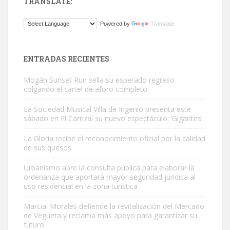
TRANSLATE:
Gato manso encontrado
Powered by
Translate
Este gato macho ha aparecido en la calle hace menos de un mes,
es muy manso y extremadamente cari...
Leales.org » Gran Canaria
|
9.7.2025
ENTRADAS RECIENTES
Mogán Sunset Run sella su esperado regreso
colgando el cartel de aforo completo
La Sociedad Musical Villa de Ingenio presenta este
sábado en El Carrizal su nuevo espectáculo: ‘Gigantes’
Adopción urgente
La Gloria recibe el reconocimiento oficial por la calidad
Busco adopción responsable para mi perra. Pastor alemán,
de sus quesos
hembra, 4 años. Por motivos personales ...
Urbanismo abre la consulta pública para elaborar la
Leales.org » Gran Canaria
|
6.7.2025
ordenanza que aportará mayor seguridad jurídica al
uso residencial en la zona turística
Marcial Morales defiende la revitalización del Mercado
de Vegueta y reclama más apoyo para garantizar su
futuro.