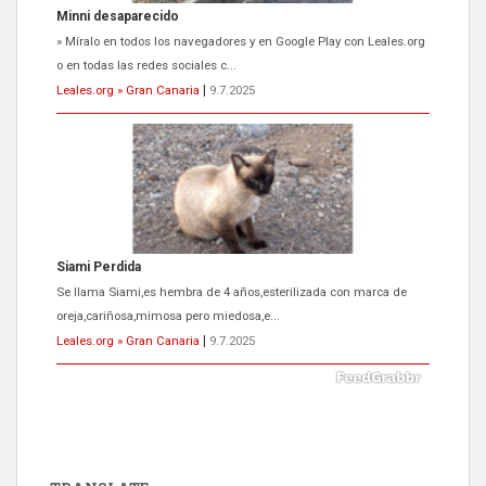
Siami Perdida
Se llama Siami,es hembra de 4 años,esterilizada con marca de
oreja,cariñosa,mimosa pero miedosa,e...
Leales.org » Gran Canaria
|
9.7.2025
ADOPCIÓN URGENTE GATA TEROR GRAN CANARIA
El ayuntamiento se va a llevar a Los Gatos callejeros de la zona los
próximos días, ella incluida...
Leales.org » Gran Canaria
|
9.7.2025