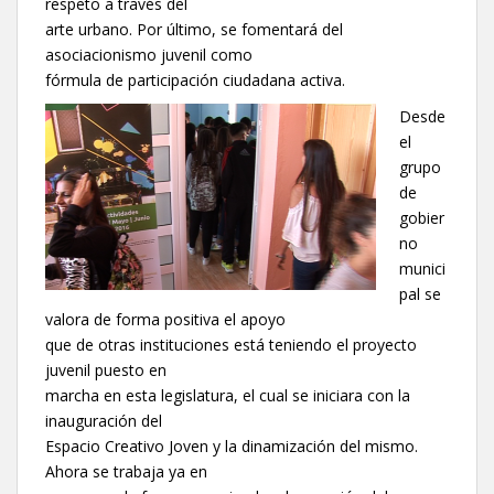
respeto a través del
arte urbano. Por último, se fomentará del
asociacionismo juvenil como
fórmula de participación ciudadana activa.
Desde
el
grupo
de
gobier
no
munici
pal se
valora de forma positiva el apoyo
que de otras instituciones está teniendo el proyecto
juvenil puesto en
marcha en esta legislatura, el cual se iniciara con la
inauguración del
Espacio Creativo Joven y la dinamización del mismo.
Ahora se trabaja ya en