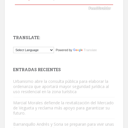
TRANSLATE:
Gato manso encontrado
Powered by
Translate
Este gato macho ha aparecido en la calle hace menos de un mes,
es muy manso y extremadamente cari...
Leales.org » Gran Canaria
|
9.7.2025
ENTRADAS RECIENTES
Urbanismo abre la consulta pública para elaborar la
ordenanza que aportará mayor seguridad jurídica al
uso residencial en la zona turística
Marcial Morales defiende la revitalización del Mercado
de Vegueta y reclama más apoyo para garantizar su
Adopción urgente
futuro.
Busco adopción responsable para mi perra. Pastor alemán,
Barranquillo Andrés y Soria se preparan para vivir unas
hembra, 4 años. Por motivos personales ...