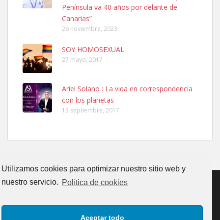
calle, se perdió por la zon...
Península va 40 años por delante de
Leales.org » Gran Canaria
|
6.7.2025
Canarias”
26 noviembre, 2023
SOY HOMOSEXUAL
27 mayo, 2017
Ariel Solano : La vida en correspondencia
Adopcion
con los planetas
Busco casa de acogida para mi perrita ya que por temas de trabajo
13 septiembre, 2017
no la puedo tener. Solo gente r...
Leales.org » Gran Canaria
|
4.7.2025
Utilizamos cookies para optimizar nuestro sitio web y
nuestro servicio.
Política de cookies
Gata joven encontrada
CONTACTO
AVISO LEGAL
POLÍTICA DE PRIVACIDAD
Gata joven encontrada en zona calle San Bernardo de Las Palmas
Aceptar todo