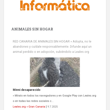
ANIMALES SIN HOGAR
RED CANARIA DE ANIMALES SIN HOGAR » Adopta, no le
abandones y cuídale responsablemente. Difunde aquí un
animal perdido o en adopción, subiéndolo a Leales.org
Siami Perdida
Se llama Siami,es hembra de 4 años,esterilizada con marca de
oreja,cariñosa,mimosa pero miedosa,e...
Leales.org » Gran Canaria
|
9.7.2025