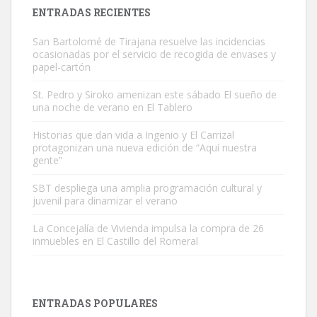
Leales.org » Gran Canaria
|
9.7.2025
ENTRADAS RECIENTES
San Bartolomé de Tirajana resuelve las incidencias
ocasionadas por el servicio de recogida de envases y
papel-cartón
St. Pedro y Siroko amenizan este sábado El sueño de
una noche de verano en El Tablero
Adopción urgente
Busco adopción responsable para mi perra. Pastor alemán,
Historias que dan vida a Ingenio y El Carrizal
protagonizan una nueva edición de “Aquí nuestra
hembra, 4 años. Por motivos personales ...
gente”
Leales.org » Gran Canaria
|
6.7.2025
SBT despliega una amplia programación cultural y
juvenil para dinamizar el verano
La Concejalía de Vivienda impulsa la compra de 26
inmuebles en El Castillo del Romeral
SHIBA PERDIDO AVDA JOSE MESA Y LOPEZ
PERRO MACHO RAZA SHIBA CON MICROCHIP PERDIDO HOY
ENTRADAS POPULARES
06/07/2025 ZONA MESA Y LOPEZ. ES MUY ASUSTADIZO