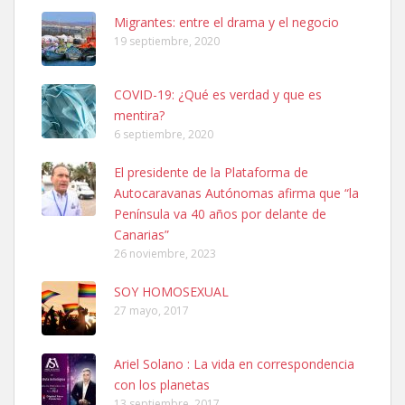
Leales.org » Gran Canaria
|
6.7.2025
Migrantes: entre el drama y el negocio
19 septiembre, 2020
COVID-19: ¿Qué es verdad y que es
mentira?
6 septiembre, 2020
Ninfa perdida
El presidente de la Plataforma de
El día 5 se los perdió una ninfa papillera, asustada tiene miedo a la
Autocaravanas Autónomas afirma que “la
calle, se perdió por la zon...
Península va 40 años por delante de
Leales.org » Gran Canaria
|
6.7.2025
Canarias”
26 noviembre, 2023
SOY HOMOSEXUAL
27 mayo, 2017
Ariel Solano : La vida en correspondencia
Adopcion
con los planetas
Busco casa de acogida para mi perrita ya que por temas de trabajo
13 septiembre, 2017