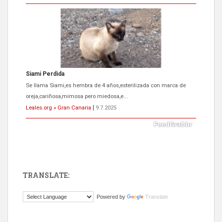
ADOPCIÓN URGENTE GATA TEROR GRAN CANARIA
El ayuntamiento se va a llevar a Los Gatos callejeros de la zona los
próximos días, ella incluida...
Leales.org » Gran Canaria
|
9.7.2025
TRANSLATE:
Gato manso encontrado
Powered by
Translate
Este gato macho ha aparecido en la calle hace menos de un mes,
es muy manso y extremadamente cari...