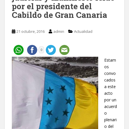
por el presidente del
Cabildo de Gran Canaria
21 octubre, 2016
admin
Actualidad
0
Estam
os
convo
cados
a este
acto
por un
acuerd
o
plenari
o del