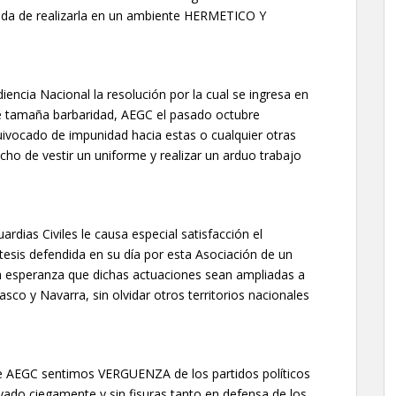
adida de realizarla en un ambiente HERMETICO Y
diencia Nacional la resolución por la cual se ingresa en
de tamaña barbaridad, AEGC el pasado octubre
quivocado de impunidad hacia estas o cualquier otras
echo de vestir un uniforme y realizar un arduo trabajo
ardias Civiles le causa especial satisfacción el
tesis defendida en su día por esta Asociación de un
a esperanza que dichas actuaciones sean ampliadas a
sco y Navarra, sin olvidar otros territorios nacionales
e AEGC sentimos VERGUENZA de los partidos políticos
ado ciegamente y sin fisuras tanto en defensa de los