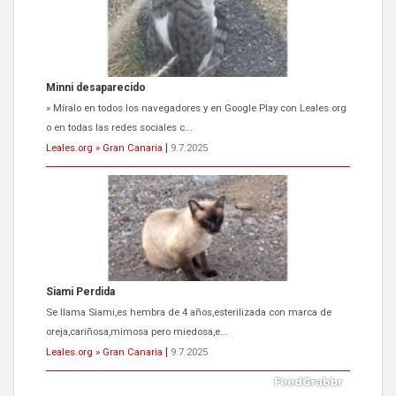
Siami Perdida
Se llama Siami,es hembra de 4 años,esterilizada con marca de
oreja,cariñosa,mimosa pero miedosa,e...
Leales.org » Gran Canaria
|
9.7.2025
ADOPCIÓN URGENTE GATA TEROR GRAN CANARIA
El ayuntamiento se va a llevar a Los Gatos callejeros de la zona los
próximos días, ella incluida...
Leales.org » Gran Canaria
|
9.7.2025