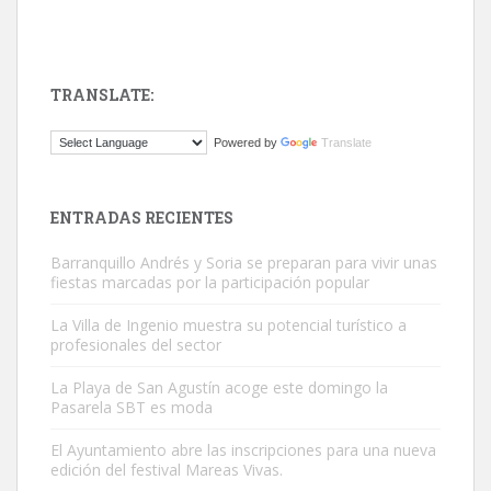
TRANSLATE:
Gato manso encontrado
Powered by
Translate
Este gato macho ha aparecido en la calle hace menos de un mes,
es muy manso y extremadamente cari...
Leales.org » Gran Canaria
|
9.7.2025
ENTRADAS RECIENTES
Barranquillo Andrés y Soria se preparan para vivir unas
fiestas marcadas por la participación popular
La Villa de Ingenio muestra su potencial turístico a
profesionales del sector
Adopción urgente
La Playa de San Agustín acoge este domingo la
Busco adopción responsable para mi perra. Pastor alemán,
Pasarela SBT es moda
hembra, 4 años. Por motivos personales ...
El Ayuntamiento abre las inscripciones para una nueva
Leales.org » Gran Canaria
|
6.7.2025
edición del festival Mareas Vivas.