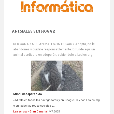
ANIMALES SIN HOGAR
RED CANARIA DE ANIMALES SIN HOGAR » Adopta, no le
abandones y cuídale responsablemente. Difunde aquí un
animal perdido o en adopción, subiéndolo a Leales.org
Siami Perdida
Se llama Siami,es hembra de 4 años,esterilizada con marca de
oreja,cariñosa,mimosa pero miedosa,e...
Leales.org » Gran Canaria
|
9.7.2025