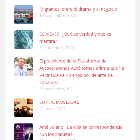
Leales.org » Gran Canaria
|
6.7.2025
Migrantes: entre el drama y el negocio
19 septiembre, 2020
COVID-19: ¿Qué es verdad y que es
mentira?
6 septiembre, 2020
Ninfa perdida
El presidente de la Plataforma de
El día 5 se los perdió una ninfa papillera, asustada tiene miedo a la
Autocaravanas Autónomas afirma que “la
calle, se perdió por la zon...
Península va 40 años por delante de
Leales.org » Gran Canaria
|
6.7.2025
Canarias”
26 noviembre, 2023
SOY HOMOSEXUAL
27 mayo, 2017
Ariel Solano : La vida en correspondencia
Adopcion
con los planetas
Busco casa de acogida para mi perrita ya que por temas de trabajo