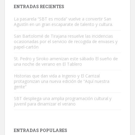
Leales.org » Gran Canaria
|
9.7.2025
ENTRADAS RECIENTES
La pasarela “SBT es moda” vuelve a convertir San
Agustín en un gran escaparate de talento y cultura.
San Bartolomé de Tirajana resuelve las incidencias
ocasionadas por el servicio de recogida de envases y
papel-cartón
Adopción urgente
Busco adopción responsable para mi perra. Pastor alemán,
St. Pedro y Siroko amenizan este sábado El sueño de
una noche de verano en El Tablero
hembra, 4 años. Por motivos personales ...
Leales.org » Gran Canaria
|
6.7.2025
Historias que dan vida a Ingenio y El Carrizal
protagonizan una nueva edición de “Aquí nuestra
gente”
SBT despliega una amplia programación cultural y
juvenil para dinamizar el verano
SHIBA PERDIDO AVDA JOSE MESA Y LOPEZ
PERRO MACHO RAZA SHIBA CON MICROCHIP PERDIDO HOY
ENTRADAS POPULARES
06/07/2025 ZONA MESA Y LOPEZ. ES MUY ASUSTADIZO