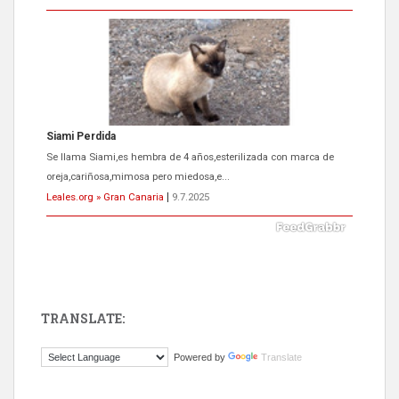
ADOPCIÓN URGENTE GATA TEROR GRAN CANARIA
El ayuntamiento se va a llevar a Los Gatos callejeros de la zona los
próximos días, ella incluida...
Leales.org » Gran Canaria
|
9.7.2025
TRANSLATE:
Gato manso encontrado
Powered by
Translate
Este gato macho ha aparecido en la calle hace menos de un mes,
es muy manso y extremadamente cari...