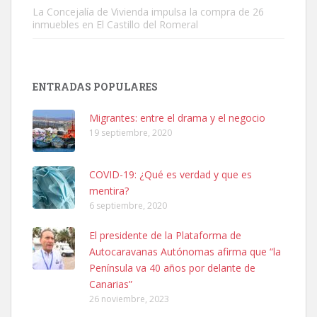
La Concejalía de Vivienda impulsa la compra de 26
inmuebles en El Castillo del Romeral
SHIBA PERDIDO AVDA JOSE MESA Y LOPEZ
PERRO MACHO RAZA SHIBA CON MICROCHIP PERDIDO HOY
ENTRADAS POPULARES
06/07/2025 ZONA MESA Y LOPEZ. ES MUY ASUSTADIZO
Leales.org » Gran Canaria
|
6.7.2025
Migrantes: entre el drama y el negocio
19 septiembre, 2020
COVID-19: ¿Qué es verdad y que es
mentira?
6 septiembre, 2020
Ninfa perdida
El presidente de la Plataforma de
El día 5 se los perdió una ninfa papillera, asustada tiene miedo a la
Autocaravanas Autónomas afirma que “la
calle, se perdió por la zon...
Península va 40 años por delante de
Leales.org » Gran Canaria
|
6.7.2025
Canarias”
26 noviembre, 2023