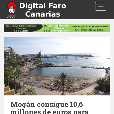
S
TOGGLE
k
i
p
t
o
m
a
i
n
c
o
n
t
e
n
t
Mogán consigue 10,6
millones de euros para