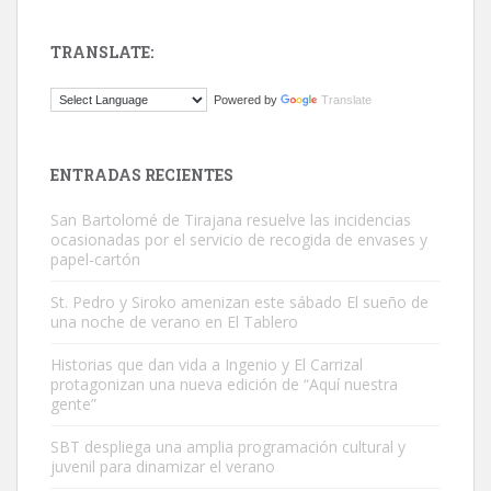
TRANSLATE:
Gato manso encontrado
Powered by
Translate
Este gato macho ha aparecido en la calle hace menos de un mes,
es muy manso y extremadamente cari...
Leales.org » Gran Canaria
|
9.7.2025
ENTRADAS RECIENTES
San Bartolomé de Tirajana resuelve las incidencias
ocasionadas por el servicio de recogida de envases y
papel-cartón
St. Pedro y Siroko amenizan este sábado El sueño de
una noche de verano en El Tablero
Adopción urgente
Busco adopción responsable para mi perra. Pastor alemán,
Historias que dan vida a Ingenio y El Carrizal
protagonizan una nueva edición de “Aquí nuestra
hembra, 4 años. Por motivos personales ...
gente”
Leales.org » Gran Canaria
|
6.7.2025
SBT despliega una amplia programación cultural y
juvenil para dinamizar el verano