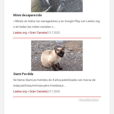
Siami Perdida
Se llama Siami,es hembra de 4 años,esterilizada con marca de
oreja,cariñosa,mimosa pero miedosa,e...
Leales.org » Gran Canaria
|
9.7.2025
ADOPCIÓN URGENTE GATA TEROR GRAN CANARIA
El ayuntamiento se va a llevar a Los Gatos callejeros de la zona los
próximos días, ella incluida...
Leales.org » Gran Canaria
|
9.7.2025