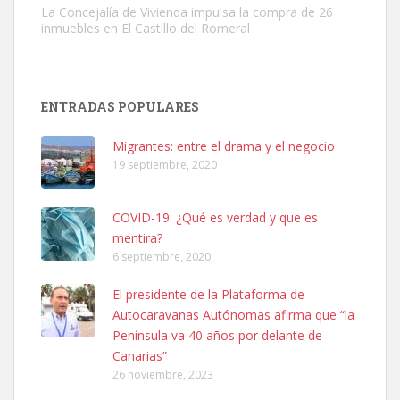
La Concejalía de Vivienda impulsa la compra de 26
inmuebles en El Castillo del Romeral
SHIBA PERDIDO AVDA JOSE MESA Y LOPEZ
PERRO MACHO RAZA SHIBA CON MICROCHIP PERDIDO HOY
ENTRADAS POPULARES
06/07/2025 ZONA MESA Y LOPEZ. ES MUY ASUSTADIZO
Leales.org » Gran Canaria
|
6.7.2025
Migrantes: entre el drama y el negocio
19 septiembre, 2020
COVID-19: ¿Qué es verdad y que es
mentira?
6 septiembre, 2020
Ninfa perdida
El presidente de la Plataforma de
El día 5 se los perdió una ninfa papillera, asustada tiene miedo a la
Autocaravanas Autónomas afirma que “la
calle, se perdió por la zon...
Península va 40 años por delante de
Leales.org » Gran Canaria
|
6.7.2025
Canarias”
26 noviembre, 2023