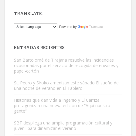
TRANSLATE:
Gato manso encontrado
Powered by
Translate
Este gato macho ha aparecido en la calle hace menos de un mes,
es muy manso y extremadamente cari...
Leales.org » Gran Canaria
|
9.7.2025
ENTRADAS RECIENTES
San Bartolomé de Tirajana resuelve las incidencias
ocasionadas por el servicio de recogida de envases y
papel-cartón
St. Pedro y Siroko amenizan este sábado El sueño de
una noche de verano en El Tablero
Adopción urgente
Busco adopción responsable para mi perra. Pastor alemán,
Historias que dan vida a Ingenio y El Carrizal
protagonizan una nueva edición de “Aquí nuestra
hembra, 4 años. Por motivos personales ...
gente”
Leales.org » Gran Canaria
|
6.7.2025
SBT despliega una amplia programación cultural y
juvenil para dinamizar el verano