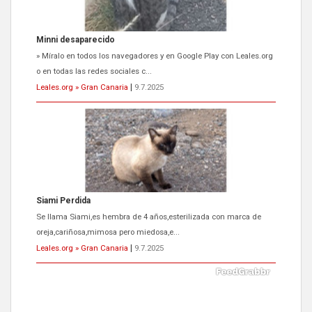
Siami Perdida
Se llama Siami,es hembra de 4 años,esterilizada con marca de
oreja,cariñosa,mimosa pero miedosa,e...
Leales.org » Gran Canaria
|
9.7.2025
ADOPCIÓN URGENTE GATA TEROR GRAN CANARIA
El ayuntamiento se va a llevar a Los Gatos callejeros de la zona los
próximos días, ella incluida...
Leales.org » Gran Canaria
|
9.7.2025