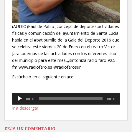
(AUDIO)Raúl de Pablo ,concejal de deportes,actividades
físicas y comunicación del ayuntamiento de Santa Lucía
habla en el #batiburrillo de la Gala del Deporte 2016 que
se celebra este viernes 20 de Enero en el teatro Victor
Jara ,además de las actividades con los diferentes club
del municipio para este mes,,,sintoniza radio faro 92.5
fm www.radiofaro.es @radiofarosur
Escúchalo en el siguiente enlace:
Reproductor
00:00
00:00
de
Ir a descargar
audio
DEJA UN COMENTARIO